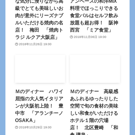
な気分に浸りながら高
アンベースの和洋MIX
級でとても美味しいお
料理でほっこりできる
肉が意外にリーズナブ
食堂バルはセルフ飲み
ルいただける焼肉の名
放題も超お得！ 阪神
店！ 梅田 「焼肉ト
西宮 「ミア食堂」
ラジ ルクア大阪店」
2018年11月06日 19:00
2018年11月26日 19:00
Ｍのディナー ハワイ
Ｍのディナー 高級感
屈指の大人気イタリア
あふれるゆったりした
ンが大阪初上陸！ 豊
空間で旬の食材の美味
中市 「アランチーノ
しい和食がいただける
OSAKA」
ホテル１階の穴場
店！ 北区豊崎 「和
2018年10月29日 19:00
食 璃泉」