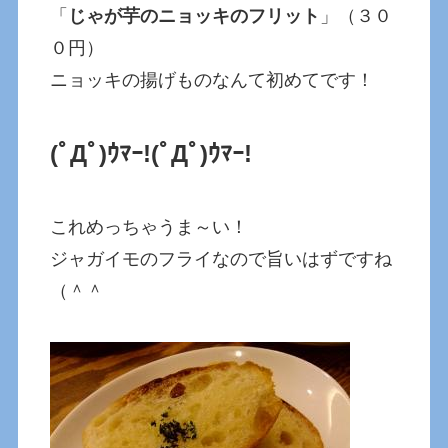
「
じゃが芋のニョッキのフリット
」（３０
０円）
ニョッキの揚げものなんて初めてです！
(ﾟДﾟ)ｳﾏｰ!
(ﾟДﾟ)ｳﾏｰ!
これめっちゃうま～い！
ジャガイモのフライなので旨いはずですね
（＾＾