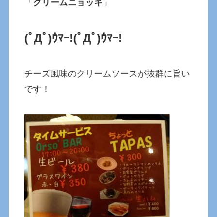
「
クリームニョッキ
」
(ﾟДﾟ)ｳﾏｰ!
(ﾟДﾟ)ｳﾏｰ!
チーズ風味のクリームソースが抜群に旨い
です！