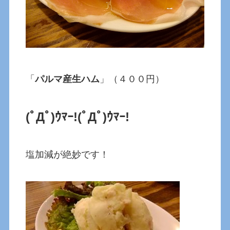
「
パルマ産生ハム
」（４００円）
(ﾟДﾟ)ｳﾏｰ!
(ﾟДﾟ)ｳﾏｰ!
塩加減が絶妙です！