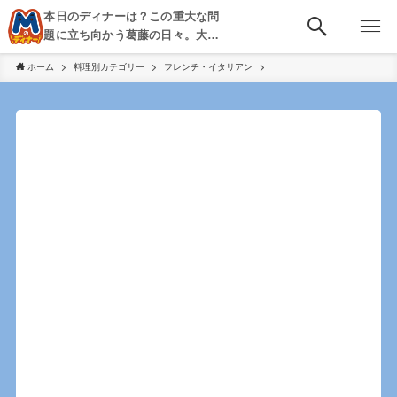
本日のディナーは？この重大な問
題に立ち向かう葛藤の日々。大
阪・京都・神戸を中心とした食べ
ホーム
料理別カテゴリー
フレンチ・イタリアン
歩き、飲み歩きを綴る。