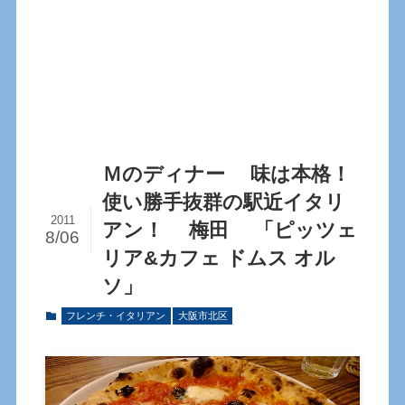
Ｍのディナー 味は本格！
使い勝手抜群の駅近イタリ
2011
アン！ 梅田 「ピッツェ
8/06
リア&カフェ ドムス オル
ソ」
フレンチ・イタリアン
大阪市北区