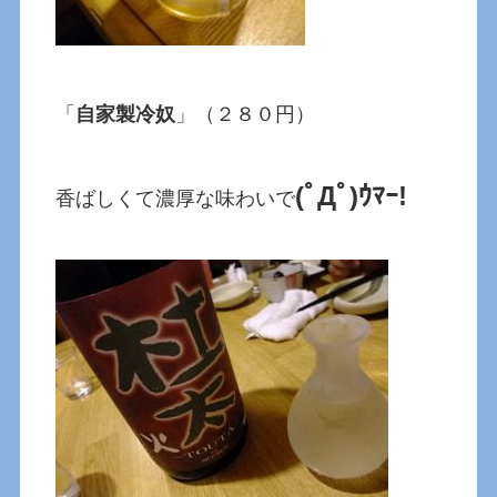
「
自家製冷奴
」（２８０円）
(ﾟДﾟ)ｳﾏｰ!
香ばしくて濃厚な味わいで