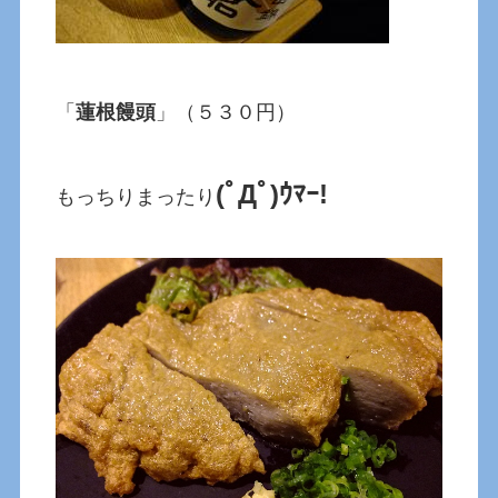
「
蓮根饅頭
」（５３０円）
(ﾟДﾟ)ｳﾏｰ!
もっちりまったり