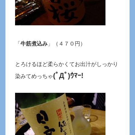
「
牛筋煮込み
」（４７０円）
とろけるほど柔らかくてお出汁がしっかり
(ﾟДﾟ)ｳﾏｰ!
染みてめっちゃ