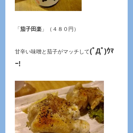
「
茄子田楽
」（４８０円）
(ﾟДﾟ)ｳﾏ
甘辛い味噌と茄子がマッチして
ｰ!