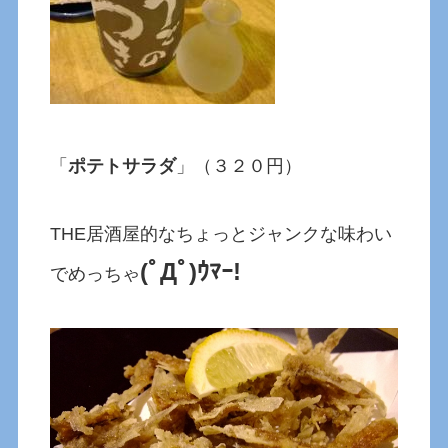
「
ポテトサラダ
」（３２０円）
THE居酒屋的なちょっとジャンクな味わい
(ﾟДﾟ)ｳﾏｰ!
でめっちゃ