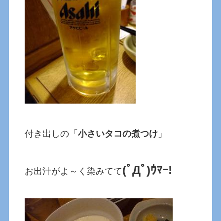
付き出しの「
小さいタコの煮つけ
」
(ﾟДﾟ)ｳﾏｰ!
お出汁がよ～く染みてて