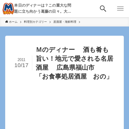
本日のディナーは？この重大な問
題に立ち向かう葛藤の日々。大
阪・京都・神戸を中心とした食べ
ホーム
料理別カテゴリー
居酒屋・海鮮料理
歩き、飲み歩きを綴る。
Ｍのディナー 酒も肴も
旨い！地元で愛される名居
2011
10/17
酒屋 広島県福山市
「お食事処居酒屋 おの」