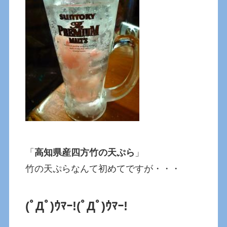
「
高知県産四方竹の天ぷら
」
竹の天ぷらなんて初めてですが・・・
(ﾟДﾟ)ｳﾏｰ!
(ﾟДﾟ)ｳﾏｰ!