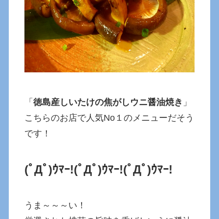
「
徳島産しいたけの焦がしウニ醤油焼き
」
こちらのお店で人気No１のメニューだそう
です！
(ﾟДﾟ)ｳﾏｰ!
(ﾟДﾟ)ｳﾏｰ!
(ﾟДﾟ)ｳﾏｰ!
うま～～～い！