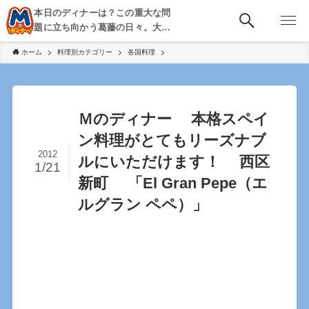
本日のディナーは？この重大な問
題に立ち向かう葛藤の日々。大
阪・京都・神戸を中心とした食べ
ホーム
料理別カテゴリー
各国料理
歩き、飲み歩きを綴る。
Ｍのディナー 本格スペイ
ン料理がとてもリーズナブ
2012
ルにいただけます！ 西区
1/21
新町 「El Gran Pepe（エ
ルグラン ペペ）」