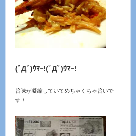
(ﾟДﾟ)ｳﾏｰ!
(ﾟДﾟ)ｳﾏｰ!
旨味が凝縮していてめちゃくちゃ旨いで
す！