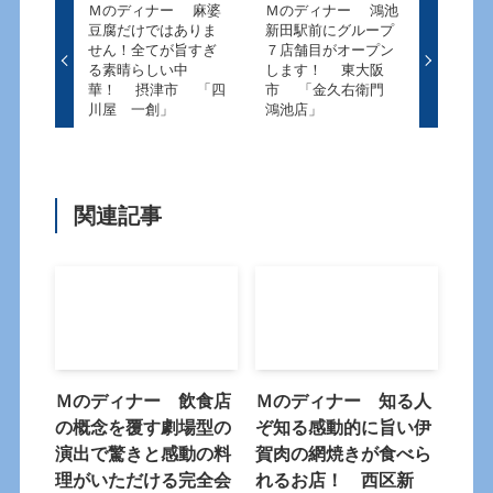
Ｍのディナー 麻婆
Ｍのディナー 鴻池
豆腐だけではありま
新田駅前にグループ
せん！全てが旨すぎ
７店舗目がオープン
る素晴らしい中
します！ 東大阪
華！ 摂津市 「四
市 「金久右衛門
川屋 一創」
鴻池店」
関連記事
Ｍのディナー 飲食店
Ｍのディナー 知る人
の概念を覆す劇場型の
ぞ知る感動的に旨い伊
演出で驚きと感動の料
賀肉の網焼きが食べら
理がいただける完全会
れるお店！ 西区新