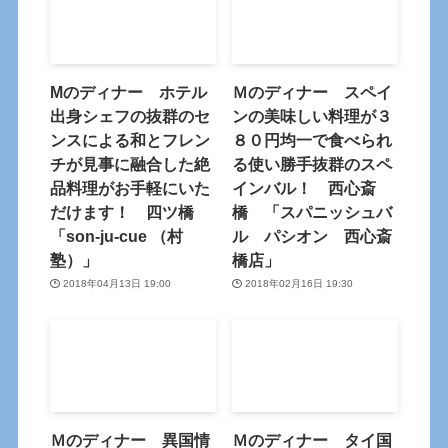
Mのディナー ホテル
Ｍのディナー スペイ
出身シェフの抜群のセ
ンの美味しい料理が３
ンスによる和とフレン
８０円均一で食べられ
チが見事に融合した絶
る使い勝手抜群のスペ
品料理がお手軽にいた
インバル！ 西心斎
だけます！ 四ツ橋
橋 「スパニッシュバ
「son-ju-cue （村
ル パシオン 西心斎
塾）」
橋店」
2018年04月13日 19:00
2018年02月16日 19:30
Ｍのディナー 異国情
Ｍのディナー タイ国