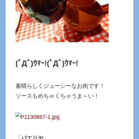
(ﾟДﾟ)ｳﾏｰ!
(ﾟДﾟ)ｳﾏｰ!
素晴らしくジューシーなお肉です！
ソースもめちゃくちゃうま～い！
「
パエリヤ
」