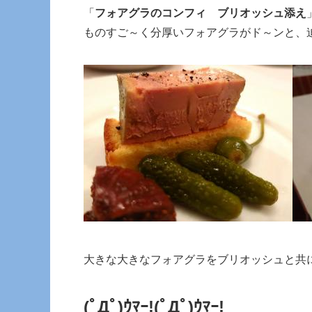
「
フォアグラのコンフィ ブリオッシュ添え
ものすご～く分厚いフォアグラがド～ンと、
大きな大きなフォアグラをブリオッシュと共
(ﾟДﾟ)ｳﾏｰ!(ﾟДﾟ)ｳﾏｰ!