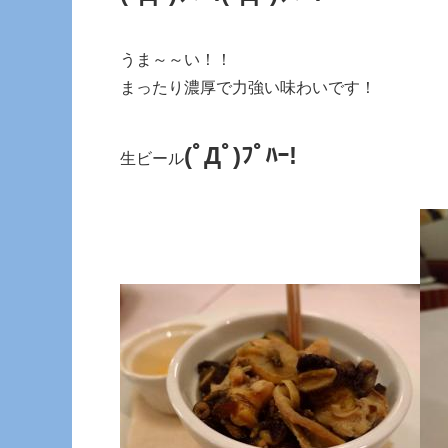
うま～～い！！
まったり濃厚で力強い味わいです！
(ﾟДﾟ)ﾌﾟﾊｰ!
生ビール