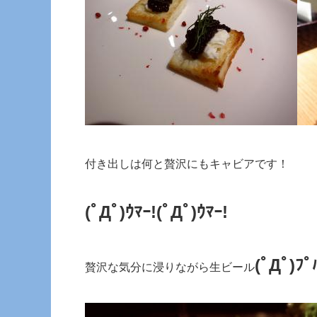
付き出しは何と贅沢にもキャビアです！
(ﾟДﾟ)ｳﾏｰ!
(ﾟДﾟ)ｳﾏｰ!
(ﾟДﾟ)ﾌﾟ
贅沢な気分に浸りながら生ビール