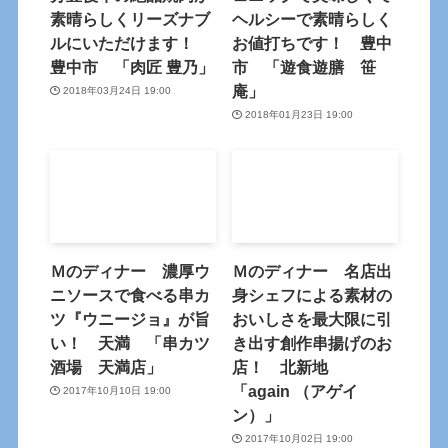
素晴らしくリーズナブ
ヘルシーで素晴らしく
ルにいただけます！
お値打ちです！ 豊中
豊中市 「肉匠 豊乃」
市 「遊食遊膳 笹
庵」
2018年03月24日 19:00
2018年01月23日 19:00
Ｍのディナー 濃厚ウ
Ｍのディナー 名店出
ニソースで食べる串カ
身シェフによる素材の
ツ『ウニージョ』が旨
おいしさを最大限に引
い！ 天満 「串カツ
き出す創作串揚げのお
酒場 天満店」
店！ 北新地
「again （アゲイ
2017年10月10日 19:00
ン）」
2017年10月02日 19:00