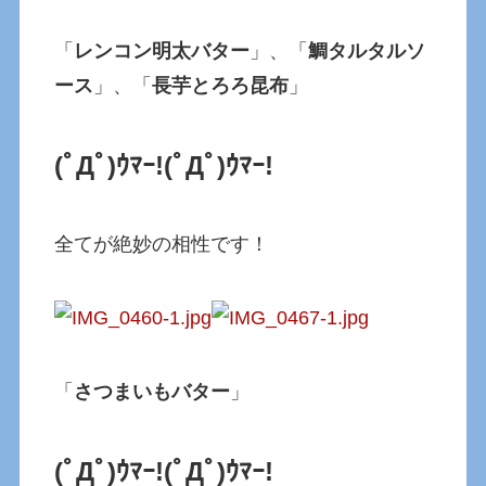
「
レンコン明太バター
」、「
鯛タルタルソ
ース
」、「
長芋とろろ昆布
」
(ﾟДﾟ)ｳﾏｰ!
(ﾟДﾟ)ｳﾏｰ!
全てが絶妙の相性です！
「
さつまいもバター
」
(ﾟДﾟ)ｳﾏｰ!
(ﾟДﾟ)ｳﾏｰ!