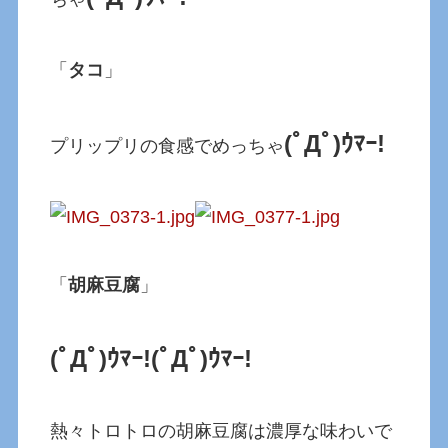
「
タコ
」
(ﾟДﾟ)ｳﾏｰ!
プリップリの食感でめっちゃ
「
胡麻豆腐
」
(ﾟДﾟ)ｳﾏｰ!
(ﾟДﾟ)ｳﾏｰ!
熱々トロトロの胡麻豆腐は濃厚な味わいで