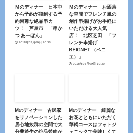
Ｍのディナー 日本中
Ｍのディナー お洒落
から予約が殺到する予
な空間でフレンチ風の
約困難な絶品串カ
創作串揚げがお手軽に
ツ！ 芦屋市 「串か
いただける大人気
つ あーぼん」
店！ 北区芝田 「フ
レンチ串揚げ
2018年07月09日 20:30
BEIGNET （ベニ
エ）」
2018年05月09日 19:30
Mのディナー 古民家
Mのディナー 綺麗な
をリノベーションした
お花とともにいただく
居心地抜群の空間で大
華鍋コースはフォトジ
分豊後牛の絶品焼肉が
ェニックで美味しくて