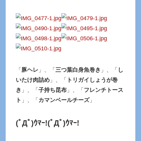
「
豚ヘレ
」、「
三つ葉白身魚巻き
」、「
し
いたけ肉詰め
」、「
トリガイしょうが巻
き
」、「
子持ち昆布
」、「
フレンチトース
ト
」、「
カマンベールチーズ
」
(ﾟДﾟ)ｳﾏｰ!
(ﾟДﾟ)ｳﾏｰ!