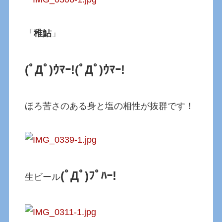
「
稚鮎
」
(ﾟДﾟ)ｳﾏｰ!
(ﾟДﾟ)ｳﾏｰ!
ほろ苦さのある身と塩の相性が抜群です！
(ﾟДﾟ)ﾌﾟﾊｰ!
生ビール