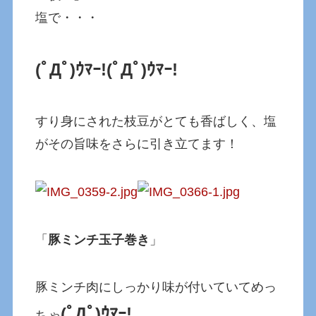
塩で・・・
(ﾟДﾟ)ｳﾏｰ!
(ﾟДﾟ)ｳﾏｰ!
すり身にされた枝豆がとても香ばしく、塩
がその旨味をさらに引き立てます！
「
豚ミンチ玉子巻き
」
豚ミンチ肉にしっかり味が付いていてめっ
(ﾟДﾟ)ｳﾏｰ!
ちゃ