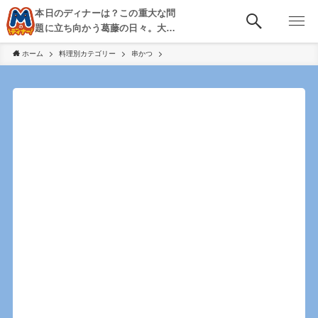
本日のディナーは？この重大な問
題に立ち向かう葛藤の日々。大
阪・京都・神戸を中心とした食べ
ホーム
料理別カテゴリー
串かつ
歩き、飲み歩きを綴る。