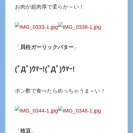
お肉が超肉厚で柔らか～い！
「
貝柱ガーリックバター
」
(ﾟДﾟ)ｳﾏｰ!
(ﾟДﾟ)ｳﾏｰ!
ポン酢で食べたらめっちゃうま～い！
「
枝豆
」