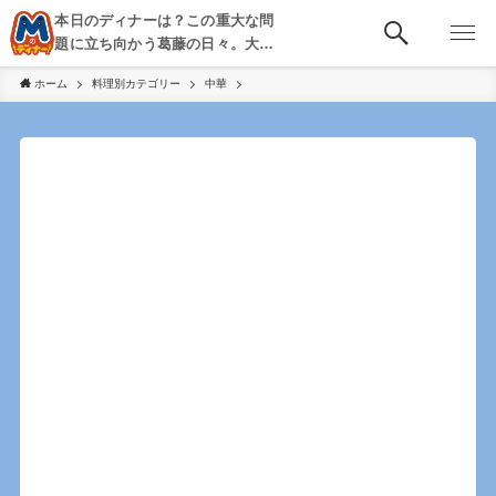
本日のディナーは？この重大な問
題に立ち向かう葛藤の日々。大
阪・京都・神戸を中心とした食べ
ホーム
料理別カテゴリー
中華
歩き、飲み歩きを綴る。