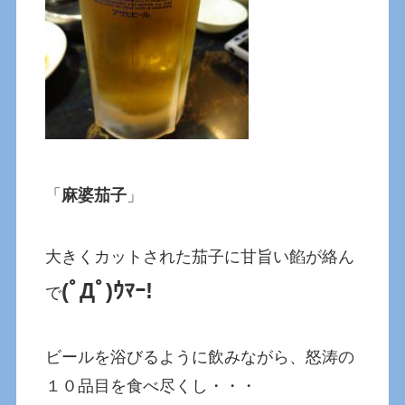
「
麻婆茄子
」
大きくカットされた茄子に甘旨い餡が絡ん
(ﾟДﾟ)ｳﾏｰ!
で
ビールを浴びるように飲みながら、怒涛の
１０品目を食べ尽くし・・・