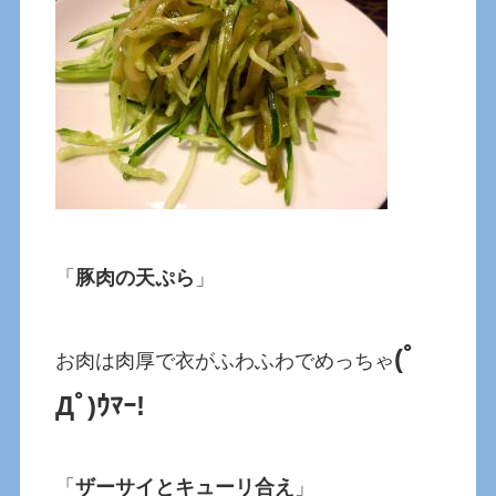
「
豚肉の天ぷら
」
(ﾟ
お肉は肉厚で衣がふわふわでめっちゃ
Дﾟ)ｳﾏｰ!
「
ザーサイとキューリ合え
」