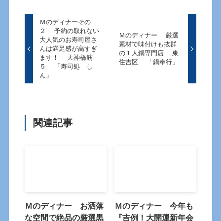
Ｍのディナーその
２ 予約の取れない
Ｍのディナー 厳選
大人気のお寿司屋さ
素材で味付けも抜群
んは満足感が高すぎ
の１人鍋専門店 東
ます！ 天神橋筋
住吉区 「鍋奉行」
５ 「寿司処 し
ん」
関連記事
Ｍのディナー お洒落
Ｍのディナー 今年も
な空間で絶品の厳選黒
『吉例！大開運新年会