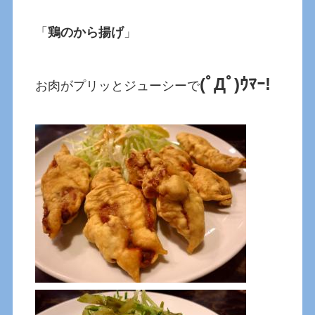
「
鶏のから揚げ
」
(ﾟДﾟ)ｳﾏｰ!
お肉がプリッとジューシーで