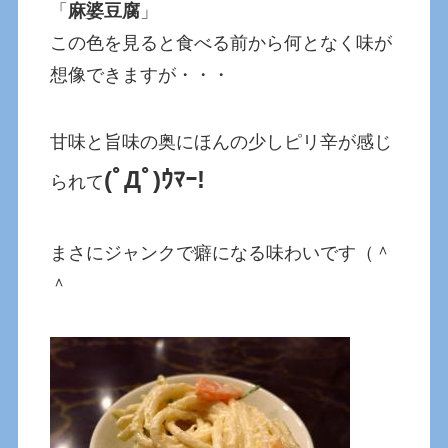
「
麻婆豆腐
」
この色を見ると食べる前から何となく味が
想像できますが・・・
甘味と旨味の奥にほんの少しピリ辛が感じ
(ﾟДﾟ)ｳﾏｰ!
られて
まさにジャンクで癖になる味わいです（＾
＾