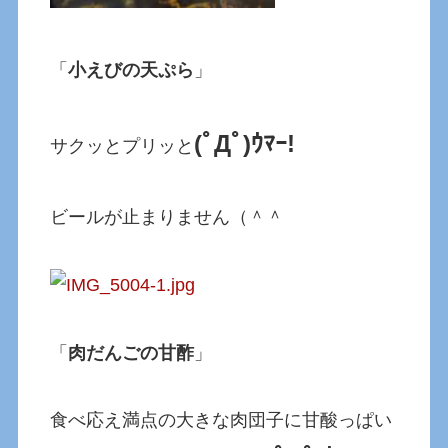
「
小えびの天ぷら
」
(ﾟДﾟ)ｳﾏｰ!
サクッとプリッと
ビールが止まりません（＾＾
「
肉だんごの甘酢
」
食べ応え満点の大きな肉団子に甘酸っぱい