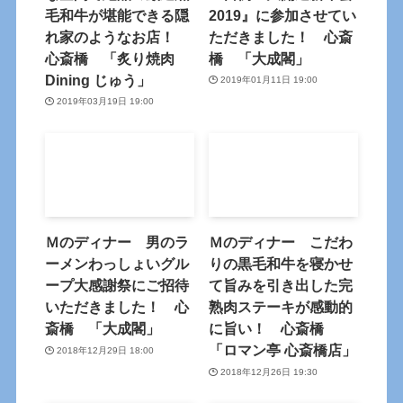
毛和牛が堪能できる隠
2019』に参加させてい
れ家のようなお店！
ただきました！ 心斎
心斎橋 「炙り焼肉
橋 「大成閣」
Dining じゅう」
2019年01月11日 19:00
2019年03月19日 19:00
Ｍのディナー 男のラ
Ｍのディナー こだわ
ーメンわっしょいグル
りの黒毛和牛を寝かせ
ープ大感謝祭にご招待
て旨みを引き出した完
いただきました！ 心
熟肉ステーキが感動的
斎橋 「大成閣」
に旨い！ 心斎橋
「ロマン亭 心斎橋店」
2018年12月29日 18:00
2018年12月26日 19:30