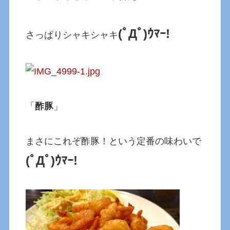
(ﾟДﾟ)ｳﾏｰ!
さっぱりシャキシャキ
「
酢豚
」
まさにこれぞ酢豚！という定番の味わいで
(ﾟДﾟ)ｳﾏｰ!