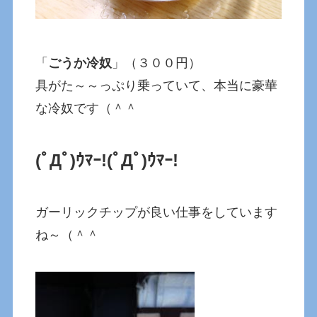
「
ごうか冷奴
」（３００円）
具がた～～っぷり乗っていて、本当に豪華
な冷奴です（＾＾
(ﾟДﾟ)ｳﾏｰ!
(ﾟДﾟ)ｳﾏｰ!
ガーリックチップが良い仕事をしています
ね～（＾＾