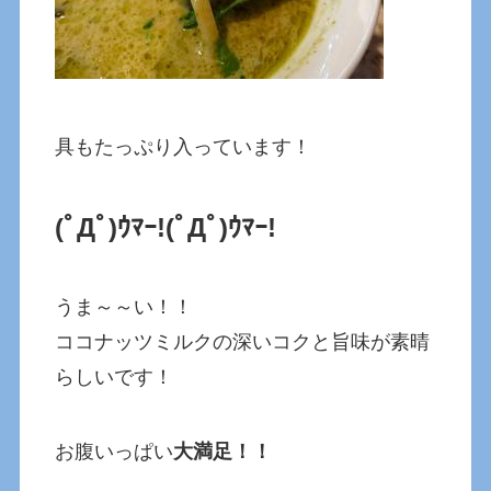
具もたっぷり入っています！
(ﾟДﾟ)ｳﾏｰ!
(ﾟДﾟ)ｳﾏｰ!
うま～～い！！
ココナッツミルクの深いコクと旨味が素晴
らしいです！
お腹いっぱい
大満足！！