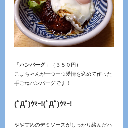
「
ハンバーグ
」（３８０円）
こまちゃんが一つ一つ愛情を込めて作った
手ごねハンバーグです！
(ﾟДﾟ)ｳﾏｰ!
(ﾟДﾟ)ｳﾏｰ!
やや甘めのデミソースがしっかり絡んだハ