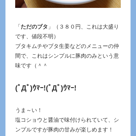
「
ただのブタ
」（３８０円、これは大盛り
です、値段不明）
ブタキムチやブタ生姜などのメニューの仲
間で、これはシンプルに豚肉のみという意
味です（＾＾
(ﾟДﾟ)ｳﾏｰ!
(ﾟДﾟ)ｳﾏｰ!
うま～い！
塩コショウと醤油で味付けられていて、シ
ンプルですが豚肉の甘みが楽しめます！