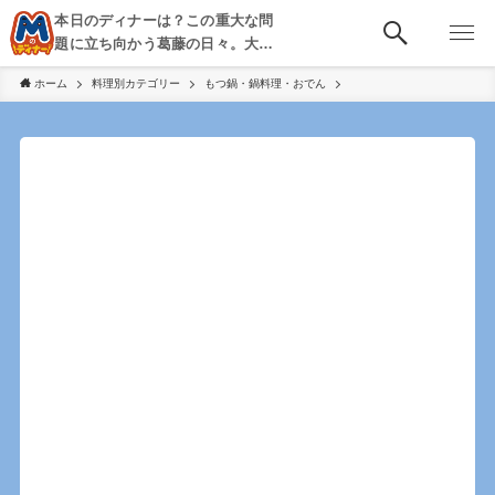
本日のディナーは？この重大な問
題に立ち向かう葛藤の日々。大
阪・京都・神戸を中心とした食べ
ホーム
料理別カテゴリー
もつ鍋・鍋料理・おでん
歩き、飲み歩きを綴る。