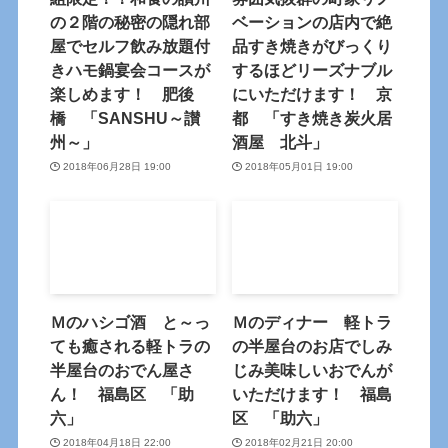
の２階の秘密の隠れ部
ベーションの店内で絶
屋でセルフ飲み放題付
品すき焼きがびっくり
きハモ鍋宴会コースが
するほどリーズナブル
楽しめます！ 肥後
にいただけます！ 京
橋 「SANSHU～讃
都 「すき焼き炭火居
州～」
酒屋 北斗」
2018年06月28日 19:00
2018年05月01日 19:00
Ｍのハシゴ酒 と～っ
Ｍのディナー 軽トラ
ても癒される軽トラの
の半屋台のお店でしみ
半屋台のおでん屋さ
じみ美味しいおでんが
ん！ 福島区 「助
いただけます！ 福島
六」
区 「助六」
2018年04月18日 22:00
2018年02月21日 20:00