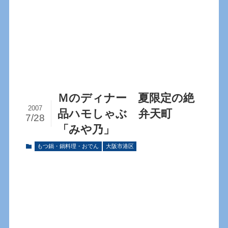
Ｍのディナー 夏限定の絶
2007
品ハモしゃぶ 弁天町
7/28
「みや乃」
もつ鍋・鍋料理・おでん
大阪市港区