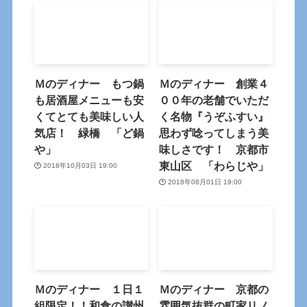
Ｍのディナー もつ鍋
Ｍのディナー 創業４
も居酒屋メニューも安
００年の老舗でいただ
くてとても美味しい人
く名物『うぞふすい』
気店！ 緑橋 「ど鍋
思わず唸ってしまう美
や」
味しさです！ 京都市
東山区 「わらじや」
2018年10月03日 19:00
2018年08月01日 19:00
Ｍのディナー １日１
Ｍのディナー 京都の
組限定！！和食の讃州
雰囲気抜群の町家リノ