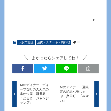
>
大阪市北区
焼肉・ステーキ・肉料理
よかったらシェアしてね！
Ｍのディナー ディ
Ｍのディナー 夏限
ープな町の大人気の
定の絶品ハモしゃ
串かつ屋 新世界
ぶ 弁天町 「みや
「だるま ジャンジ
乃」
ャン店」