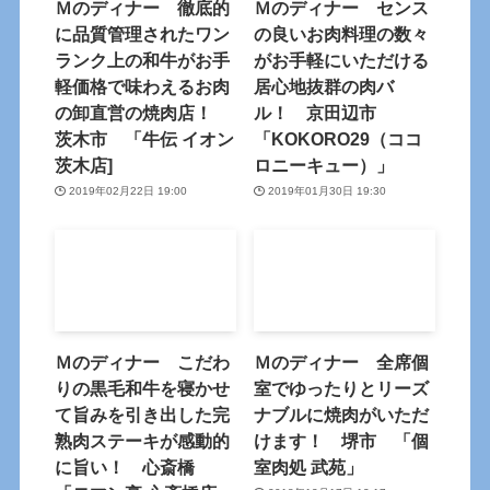
Ｍのディナー 徹底的
Ｍのディナー センス
に品質管理されたワン
の良いお肉料理の数々
ランク上の和牛がお手
がお手軽にいただける
軽価格で味わえるお肉
居心地抜群の肉バ
の卸直営の焼肉店！
ル！ 京田辺市
茨木市 「牛伝 イオン
「KOKORO29（ココ
茨木店]
ロニーキュー）」
2019年02月22日 19:00
2019年01月30日 19:30
Ｍのディナー こだわ
Ｍのディナー 全席個
りの黒毛和牛を寝かせ
室でゆったりとリーズ
て旨みを引き出した完
ナブルに焼肉がいただ
熟肉ステーキが感動的
けます！ 堺市 「個
に旨い！ 心斎橋
室肉処 武苑」