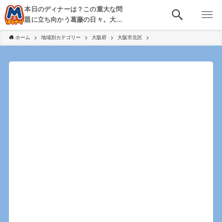
本日のディナーは？この重大な問
題に立ち向かう葛藤の日々。大
阪・京都・神戸を中心とした食べ
ホーム
地域別カテゴリー
大阪府
大阪市北区
歩き、飲み歩きを綴る。