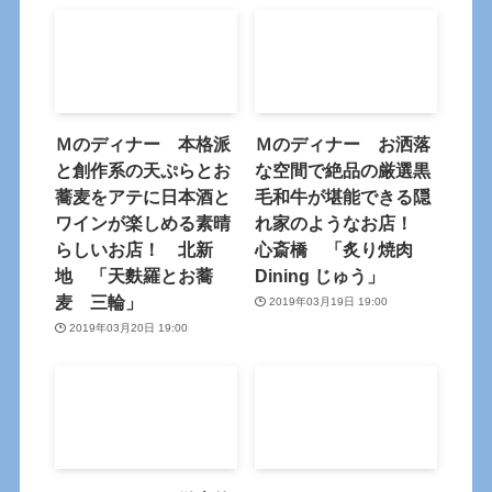
Ｍのディナー 本格派
Ｍのディナー お洒落
と創作系の天ぷらとお
な空間で絶品の厳選黒
蕎麦をアテに日本酒と
毛和牛が堪能できる隠
ワインが楽しめる素晴
れ家のようなお店！
らしいお店！ 北新
心斎橋 「炙り焼肉
地 「天麩羅とお蕎
Dining じゅう」
麦 三輪」
2019年03月19日 19:00
2019年03月20日 19:00