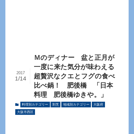
Ｍのディナー 盆と正月が
一度に来た気分が味わえる
2017
超贅沢なクエとフグの食べ
1/14
比べ鍋！ 肥後橋 「日本
料理 肥後橋ゆきや。」
料理別カテゴリー
割烹
地域別カテゴリー
大阪府
大阪市西区