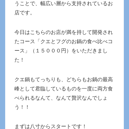
うことで、幅広い層から支持されているお
店です。
今日はこちらのお店が満を持して開発され
たコース「クエとフグのお鍋の食べ比べコ
ース」（１５０００円）をいただきまし
た！
クエ鍋もてっちりも、どちらもお鍋の最高
峰として君臨しているものを一度に両方食
べられるなんて、なんて贅沢なんでしょ
う！！
まずは八寸からスタートです！