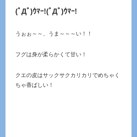
(ﾟДﾟ)ｳﾏｰ!
(ﾟДﾟ)ｳﾏｰ!
うぉぉ～～、うま～～～い！！
フグは身が柔らかくて甘い！
クエの皮はサックサクカリカリでめちゃく
ちゃ香ばしい！