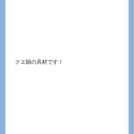
クエ鍋の具材です！