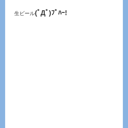
(ﾟДﾟ)ﾌﾟﾊｰ!
生ビール