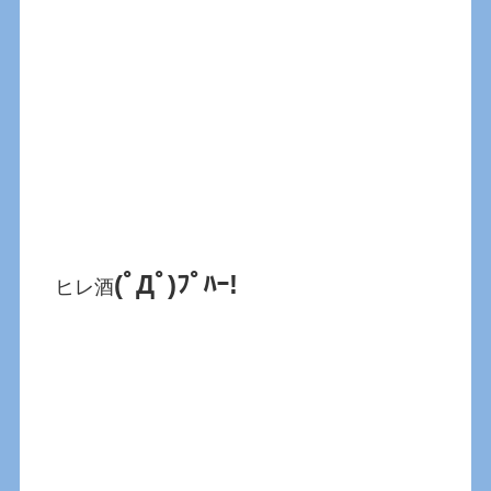
(ﾟДﾟ)ﾌﾟﾊｰ!
ヒレ酒