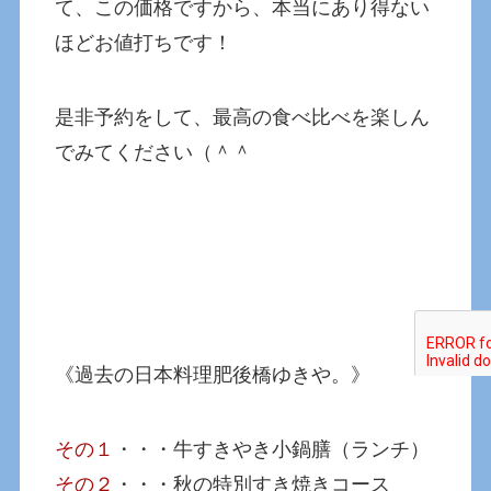
て、この価格ですから、本当にあり得ない
ほどお値打ちです！
是非予約をして、最高の食べ比べを楽しん
でみてください（＾＾
《過去の日本料理肥後橋ゆきや。》
その１
・・・牛すきやき小鍋膳（ランチ）
その２
・・・秋の特別すき焼きコース