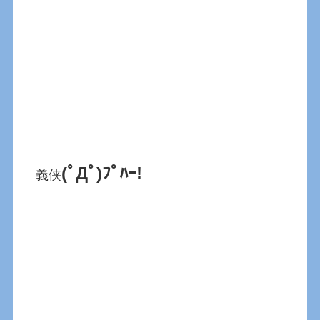
(ﾟДﾟ)ﾌﾟﾊｰ!
義侠