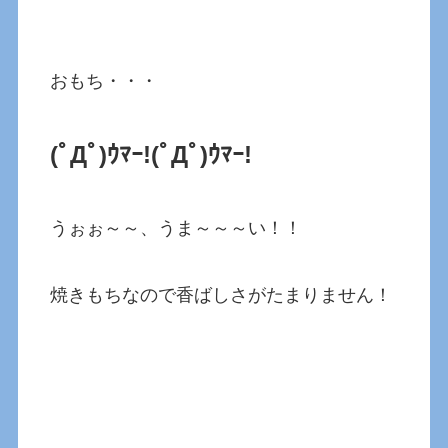
おもち・・・
(ﾟДﾟ)ｳﾏｰ!
(ﾟДﾟ)ｳﾏｰ!
うぉぉ～～、うま～～～い！！
焼きもちなので香ばしさがたまりません！