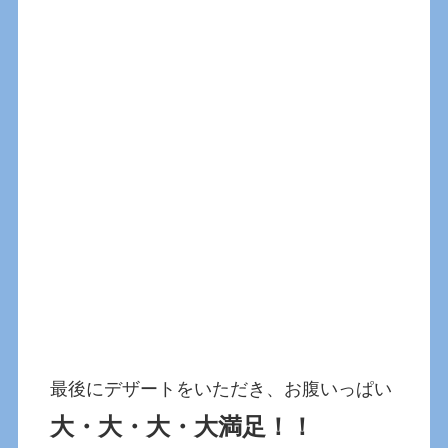
最後にデザートをいただき、お腹いっぱい
大・大・大・大満足！！