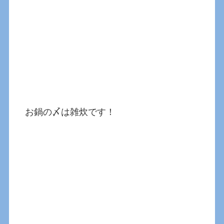
お鍋の〆は雑炊です！