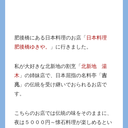
肥後橋にある日本料理のお店「
日本料理
肥後橋ゆきや。
」に行きました。
私が大好きな北新地の割烹「
北新地 湯
木
」の姉妹店で、日本屈指の名料亭「
吉
兆
」の伝統を受け継いでおられるお店で
す。
こちらのお店では伝統の味をそのままに、
夜は５０００円～懐石料理が楽しめるとい