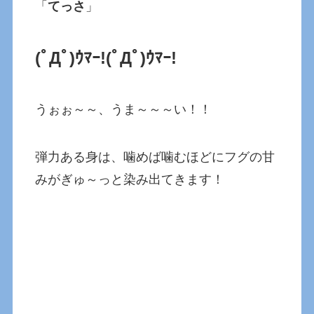
「
てっさ
」
(ﾟДﾟ)ｳﾏｰ!
(ﾟДﾟ)ｳﾏｰ!
うぉぉ～～、うま～～～い！！
弾力ある身は、噛めば噛むほどにフグの甘
みがぎゅ～っと染み出てきます！