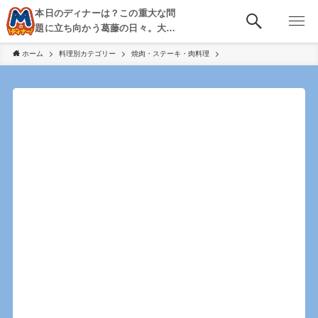
本日のディナーは？この重大な問
題に立ち向かう葛藤の日々。大
阪・京都・神戸を中心とした食べ
ホーム
料理別カテゴリー
焼肉・ステーキ・肉料理
歩き、飲み歩きを綴る。