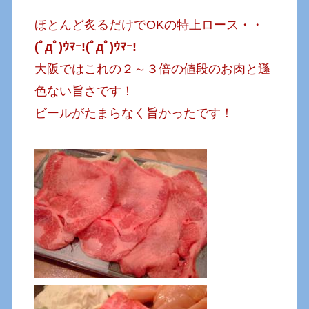
ほとんど炙るだけでOKの特上ロース・・
(ﾟдﾟ)ｳﾏｰ!(ﾟдﾟ)ｳﾏｰ!
大阪ではこれの２～３倍の値段のお肉と遜
色ない旨さです！
ビールがたまらなく旨かったです！