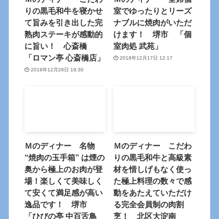
りの黒毛和牛を寝かせ
室でゆったりとリーズ
て旨みを引き出した完
ナブルに焼肉がいただ
熟肉ステーキが感動的
けます！ 堺市 「個
に旨い！ 心斎橋
室肉処 武苑」
「ロマン亭 心斎橋店」
2018年12月17日 12:17
2018年12月26日 19:30
Ｍのディナー 名物
Ｍのディナー こだわ
“焼肉の玉手箱” は煙の
りの黒毛和牛と高級素
奥から極上のお肉が登
材を惜しげもなく使っ
場！楽しくて美味しく
た極上料理の数々で感
て安くて満足感が高い
動をあたえていただけ
逸品です！ 堺市
る完全会員制の肉割
「ひびの亭 中百舌鳥
烹！ 北区大淀南