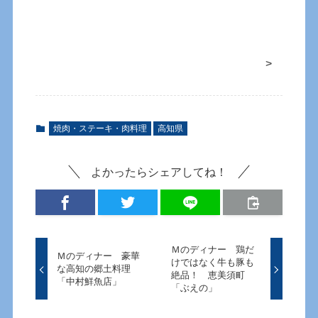
>
焼肉・ステーキ・肉料理
高知県
よかったらシェアしてね！
Ｍのディナー 鶏だ
Ｍのディナー 豪華
けではなく牛も豚も
な高知の郷土料理
絶品！ 恵美須町
「中村鮮魚店」
「ぶえの」