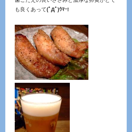
歯ごたえの良いささみと濃厚な卵黄がとて
も良くあって
(ﾟДﾟ)ｳﾏｰ!