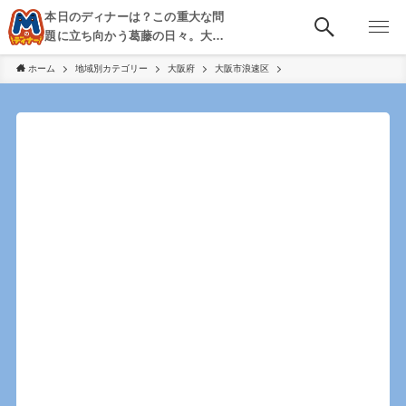
本日のディナーは？この重大な問
題に立ち向かう葛藤の日々。大
阪・京都・神戸を中心とした食べ
ホーム
地域別カテゴリー
大阪府
大阪市浪速区
歩き、飲み歩きを綴る。