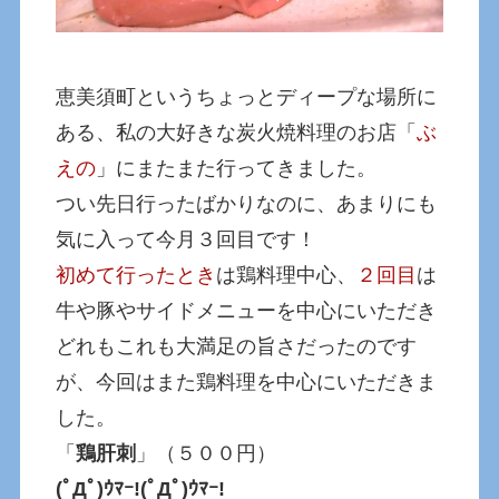
恵美須町というちょっとディープな場所に
ある、私の大好きな炭火焼料理のお店「
ぶ
えの
」にまたまた行ってきました。
つい先日行ったばかりなのに、あまりにも
気に入って今月３回目です！
初めて行ったとき
は鶏料理中心、
２回目
は
牛や豚やサイドメニューを中心にいただき
どれもこれも大満足の旨さだったのです
が、今回はまた鶏料理を中心にいただきま
した。
「
鶏肝刺
」（５００円）
(ﾟДﾟ)ｳﾏｰ!(ﾟДﾟ)ｳﾏｰ!