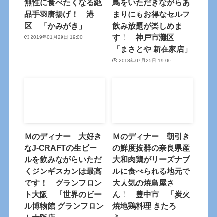
無性に食べたくなる絶
鳥をいただきながらあ
品手羽唐揚げ！ 港
まりにもお得なセルフ
区 「かみがき」
飲み放題が楽しめま
す！ 神戸市灘区
2019年01月29日 19:00
「まさとや 新在家店」
2018年07月25日 19:00
Ｍのディナー 大好き
Ｍのディナー 朝引き
なJ-CRAFTの生ビー
の鮮度抜群の奈良県産
ルを飲みながらいただ
大和肉鶏がリーズナブ
くジンギスカンは最高
ルに食べられる地元で
です！ グランフロン
大人気の焼鳥屋さ
ト大阪 「世界のビー
ん！ 豊中市 「炭火
ル博物館 グランフロン
焼地鶏料理 きたろ