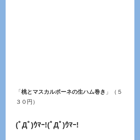
「
桃とマスカルポーネの生ハム巻き
」（５
３０円）
(ﾟДﾟ)ｳﾏｰ!
(ﾟДﾟ)ｳﾏｰ!