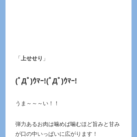
「
上せせり
」
(ﾟДﾟ)ｳﾏｰ!
(ﾟДﾟ)ｳﾏｰ!
うま～～～い！！
弾力あるお肉は噛めば噛むほど旨みと甘み
が口の中いっぱいに広がります！