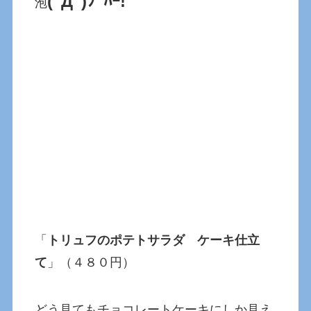
(ﾟДﾟ)ﾌﾟﾊｰ!
泡
「
トリュフのポテトサラダ ケーキ仕立
て
」（４８０円）
どう見てもチョコレートケーキにしか見え