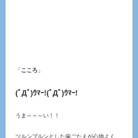
「
こころ
」
(ﾟДﾟ)ｳﾏｰ!
(ﾟДﾟ)ｳﾏｰ!
うま～～～い！！
ツルンプルンとした歯ごたえが心地よく、