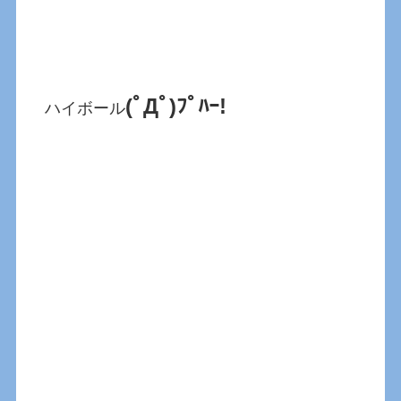
(ﾟДﾟ)ﾌﾟﾊｰ!
ハイボール