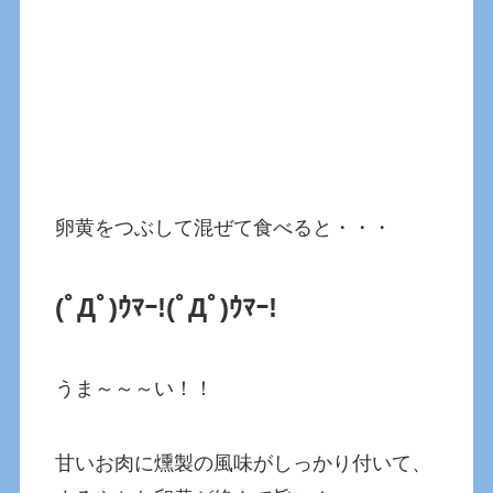
卵黄をつぶして混ぜて食べると・・・
(ﾟДﾟ)ｳﾏｰ!
(ﾟДﾟ)ｳﾏｰ!
うま～～～い！！
甘いお肉に燻製の風味がしっかり付いて、