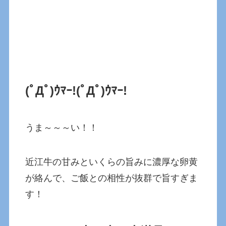
(ﾟДﾟ)ｳﾏｰ!
(ﾟДﾟ)ｳﾏｰ!
うま～～～い！！
近江牛の甘みといくらの旨みに濃厚な卵黄
が絡んで、ご飯との相性が抜群で旨すぎま
す！