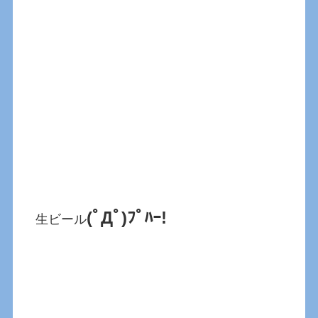
(ﾟДﾟ)ﾌﾟﾊｰ!
生ビール