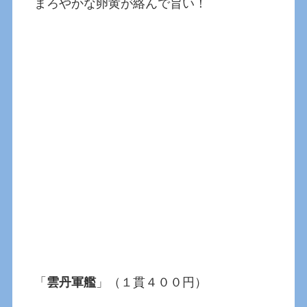
まろやかな卵黄が絡んで旨い！
「
雲丹軍艦
」（１貫４００円）