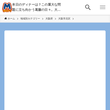
本日のディナーは？この重大な問
題に立ち向かう葛藤の日々。大
阪・京都・神戸を中心とした食べ
ホーム
地域別カテゴリー
大阪府
大阪市北区
歩き、飲み歩きを綴る。