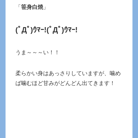
「
笹身白焼
」
(ﾟДﾟ)ｳﾏｰ!
(ﾟДﾟ)ｳﾏｰ!
うま～～～い！！
柔らかい身はあっさりしていますが、噛め
ば噛むほど甘みがどんどん出てきます！