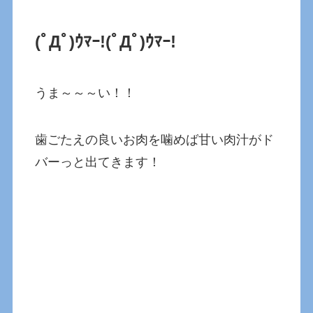
(ﾟДﾟ)ｳﾏｰ!
(ﾟДﾟ)ｳﾏｰ!
うま～～～い！！
歯ごたえの良いお肉を噛めば甘い肉汁がド
バーっと出てきます！