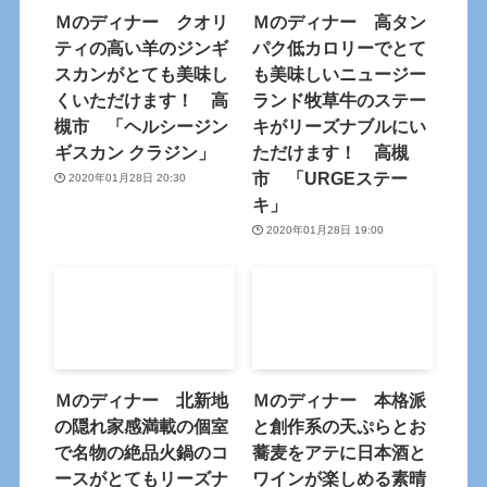
Ｍのディナー クオリ
Ｍのディナー 高タン
ティの高い羊のジンギ
パク低カロリーでとて
スカンがとても美味し
も美味しいニュージー
くいただけます！ 高
ランド牧草牛のステー
槻市 「ヘルシージン
キがリーズナブルにい
ギスカン クラジン」
ただけます！ 高槻
市 「URGEステー
2020年01月28日 20:30
キ」
2020年01月28日 19:00
Ｍのディナー 北新地
Ｍのディナー 本格派
の隠れ家感満載の個室
と創作系の天ぷらとお
で名物の絶品火鍋のコ
蕎麦をアテに日本酒と
ースがとてもリーズナ
ワインが楽しめる素晴