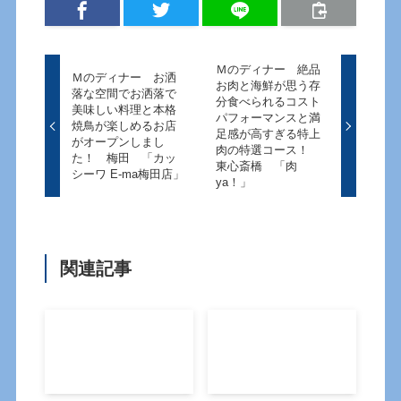
Ｍのディナー 絶品
Ｍのディナー お洒
お肉と海鮮が思う存
落な空間でお洒落で
分食べられるコスト
美味しい料理と本格
パフォーマンスと満
焼鳥が楽しめるお店
足感が高すぎる特上
がオープンしまし
肉の特選コース！
た！ 梅田 「カッ
東心斎橋 「肉
シーワ E-ma梅田店」
ya！」
関連記事