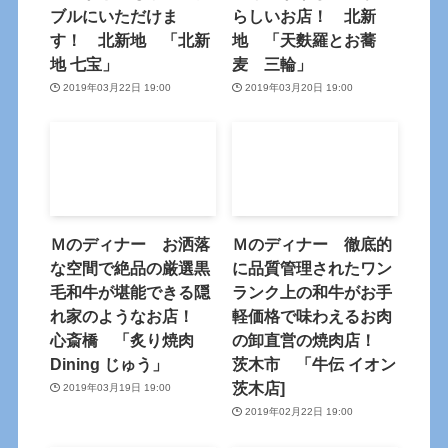
ブルにいただけま
らしいお店！ 北新
す！ 北新地 「北新
地 「天麩羅とお蕎
地 七宝」
麦 三輪」
2019年03月22日 19:00
2019年03月20日 19:00
Ｍのディナー お洒落
Ｍのディナー 徹底的
な空間で絶品の厳選黒
に品質管理されたワン
毛和牛が堪能できる隠
ランク上の和牛がお手
れ家のようなお店！
軽価格で味わえるお肉
心斎橋 「炙り焼肉
の卸直営の焼肉店！
Dining じゅう」
茨木市 「牛伝 イオン
茨木店]
2019年03月19日 19:00
2019年02月22日 19:00