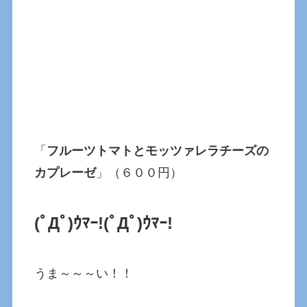
「
フルーツトマトとモッツァレラチーズの
カプレーゼ
」（６００円）
(ﾟДﾟ)ｳﾏｰ!
(ﾟДﾟ)ｳﾏｰ!
うま～～～い！！