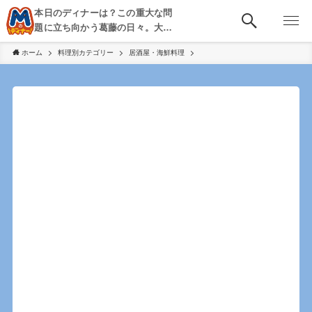
本日のディナーは？この重大な問
題に立ち向かう葛藤の日々。大
阪・京都・神戸を中心とした食べ
ホーム
料理別カテゴリー
居酒屋・海鮮料理
歩き、飲み歩きを綴る。