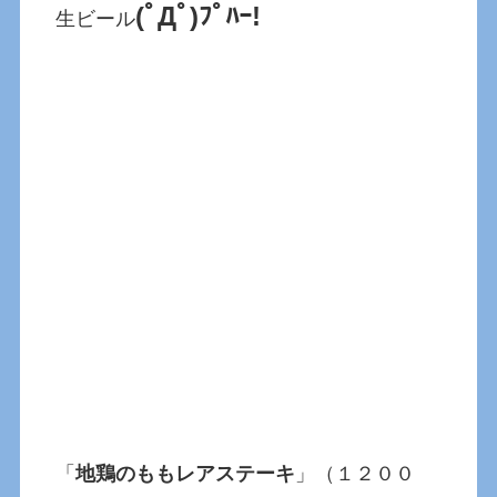
(ﾟДﾟ)ﾌﾟﾊｰ!
生ビール
「
地鶏のももレアステーキ
」（１２００