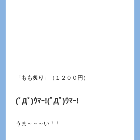
「
もも炙り
」（１２００円）
(ﾟДﾟ)ｳﾏｰ!
(ﾟДﾟ)ｳﾏｰ!
うま～～～い！！