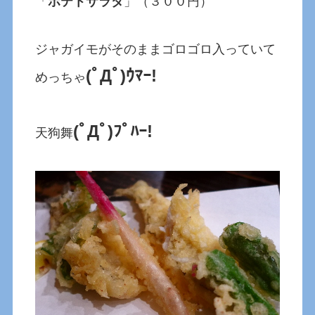
「
ポテトサラダ
」（３００円）
ジャガイモがそのままゴロゴロ入っていて
(ﾟДﾟ)ｳﾏｰ!
めっちゃ
(ﾟДﾟ)ﾌﾟﾊｰ!
天狗舞