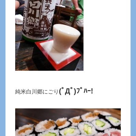
(ﾟДﾟ)ﾌﾟﾊｰ!
純米白川郷にごり