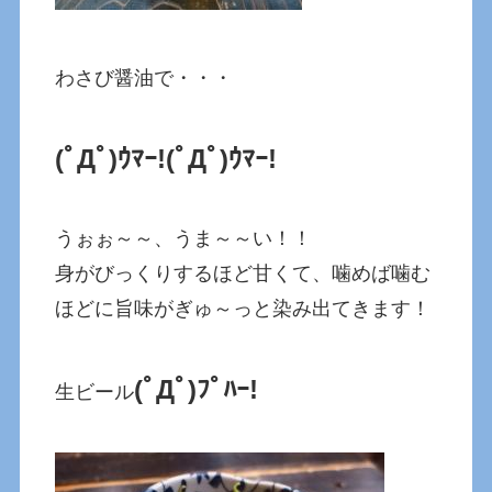
わさび醤油で・・・
(ﾟДﾟ)ｳﾏｰ!
(ﾟДﾟ)ｳﾏｰ!
うぉぉ～～、うま～～い！！
身がびっくりするほど甘くて、噛めば噛む
ほどに旨味がぎゅ～っと染み出てきます！
(ﾟДﾟ)ﾌﾟﾊｰ!
生ビール