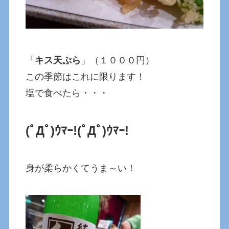
「
キス天ぷら
」（１０００円）
この季節はこれに限ります！
塩で食べたら・・・
(ﾟДﾟ)ｳﾏｰ!
(ﾟДﾟ)ｳﾏｰ!
身が柔らかくてうま～い！