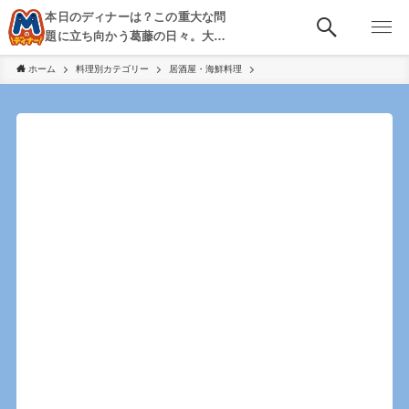
本日のディナーは？この重大な問
題に立ち向かう葛藤の日々。大
阪・京都・神戸を中心とした食べ
ホーム
料理別カテゴリー
居酒屋・海鮮料理
歩き、飲み歩きを綴る。