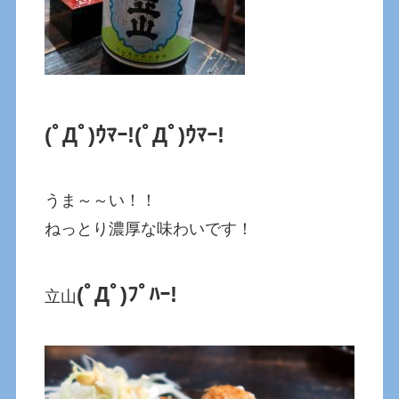
(ﾟДﾟ)ｳﾏｰ!
(ﾟДﾟ)ｳﾏｰ!
うま～～い！！
ねっとり濃厚な味わいです！
(ﾟДﾟ)ﾌﾟﾊｰ!
立山