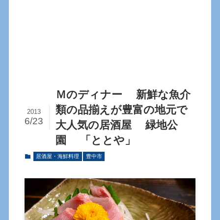
Ｍのディナー 新鮮な魚介
類の品揃えが豊富の地元で
2013
6/23
大人気の居酒屋 緑地公
園 「ととや」
居酒屋・海鮮料理
豊中市