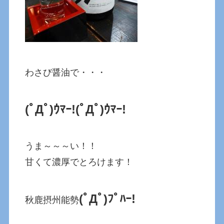
わさび醤油で・・・
(ﾟДﾟ)ｳﾏｰ!
(ﾟДﾟ)ｳﾏｰ!
うま～～～い！！
甘くて濃厚でとろけます！
(ﾟДﾟ)ﾌﾟﾊｰ!
秋鹿摂州能勢