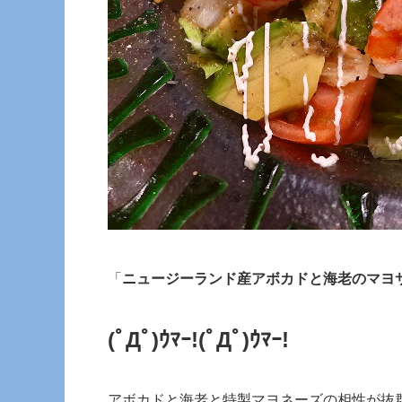
「
ニュージーランド産アボカドと海老のマヨ
(ﾟДﾟ)ｳﾏｰ!
(ﾟДﾟ)ｳﾏｰ!
アボカドと海老と特製マヨネーズの相性が抜