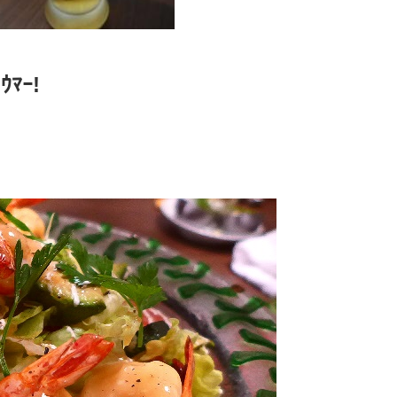
)ｳﾏｰ!