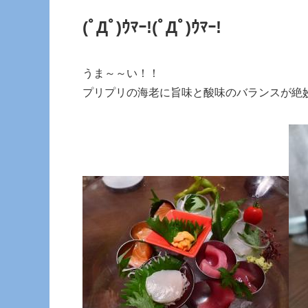
(ﾟДﾟ)ｳﾏｰ!
(ﾟДﾟ)ｳﾏｰ!
うま～～い！！
プリプリの海老に旨味と酸味のバランスが絶