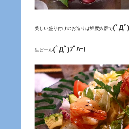
(ﾟДﾟ
美しい盛り付けのお造りは鮮度抜群で
(ﾟДﾟ)ﾌﾟﾊｰ!
生ビール