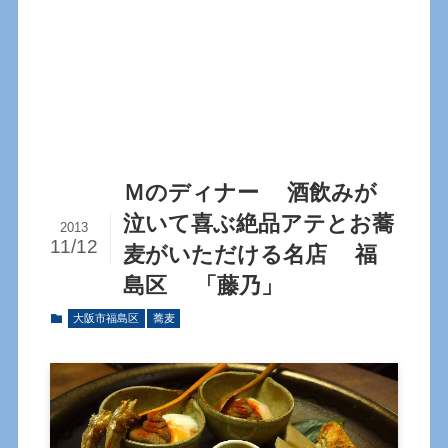
Ｍのディナー 酒飲みが
泣いて喜ぶ絶品アテとお蕎
2013
11/12
麦がいただける名店 福
島区 「藤乃」
大阪市福島区
蕎麦