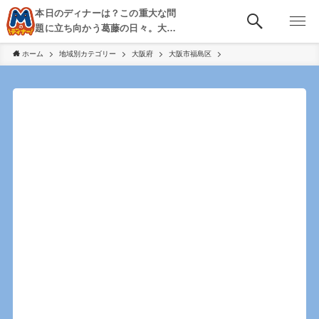
本日のディナーは？この重大な問
題に立ち向かう葛藤の日々。大
阪・京都・神戸を中心とした食べ
ホーム
地域別カテゴリー
大阪府
大阪市福島区
歩き、飲み歩きを綴る。