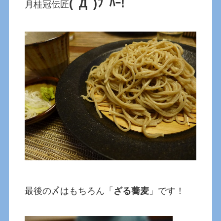
(ﾟДﾟ)ﾌﾟﾊｰ!
月桂冠伝匠
最後の〆はもちろん「
ざる蕎麦
」です！