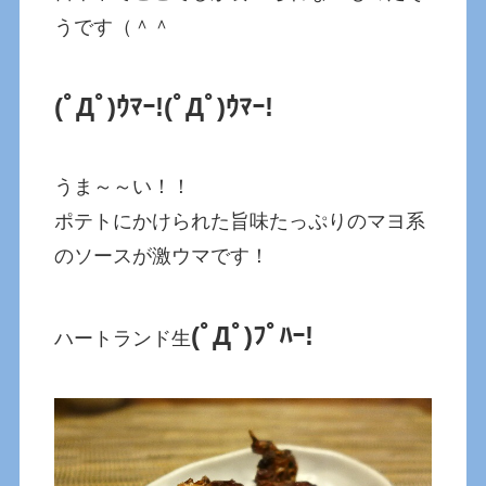
うです（＾＾
(ﾟДﾟ)ｳﾏｰ!(ﾟДﾟ)ｳﾏｰ!
うま～～い！！
ポテトにかけられた旨味たっぷりのマヨ系
のソースが激ウマです！
(ﾟДﾟ)ﾌﾟﾊｰ!
ハートランド生