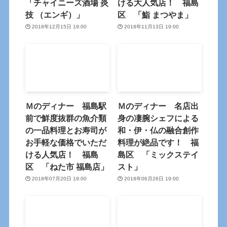
「チャイニーズ酒場 炎
ける大人気店！ 福島
技 （エンギ）」
区 「鮨 まつやま」
2018年12月15日 19:00
2018年11月13日 19:00
Ｍのディナー 福島駅
Ｍのディナー 名店出
前で鮮度抜群の魚介類
身の凄腕シェフによる
の一品料理とお寿司が
和・伊・仏の融合創作
お手軽な価格でいただ
料理が絶品です！ 福
ける人気店！ 福島
島区 「ミックステイ
区 「ねた市 福島店」
スト」
2018年07月20日 19:00
2018年06月26日 19:00