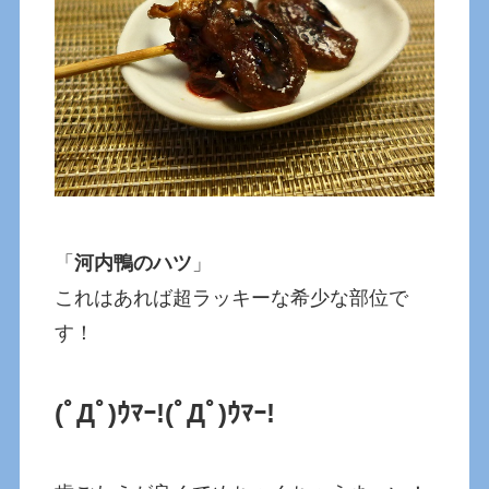
「
河内鴨のハツ
」
これはあれば超ラッキーな希少な部位で
す！
(ﾟДﾟ)ｳﾏｰ!(ﾟДﾟ)ｳﾏｰ!