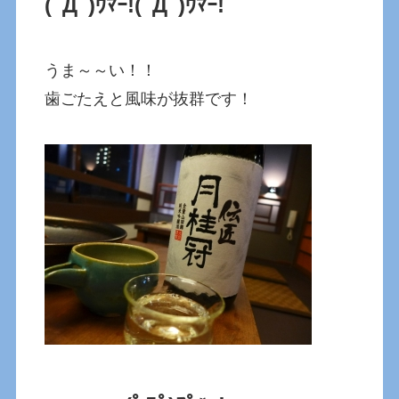
(ﾟДﾟ)ｳﾏｰ!(ﾟДﾟ)ｳﾏｰ!
うま～～い！！
歯ごたえと風味が抜群です！