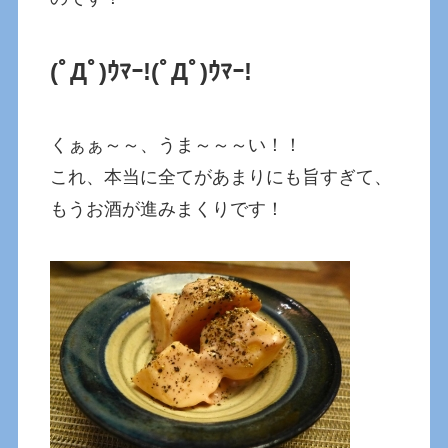
(ﾟДﾟ)ｳﾏｰ!(ﾟДﾟ)ｳﾏｰ!
くぁぁ～～、うま～～～い！！
これ、本当に全てがあまりにも旨すぎて、
もうお酒が進みまくりです！