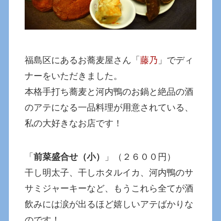
福島区にあるお蕎麦屋さん「
藤乃
」でディ
ナーをいただきました。
本格手打ち蕎麦と河内鴨のお鍋と絶品の酒
のアテになる一品料理が用意されている、
私の大好きなお店です！
「
前菜盛合せ（小）
」（２６００円）
干し明太子、干しホタルイカ、河内鴨のサ
サミジャーキーなど、もうこれら全てが酒
飲みには涙が出るほど嬉しいアテばかりな
のです！