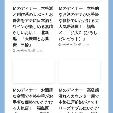
Ｍのディナー 本格派
Ｍのディナー 本格的
と創作系の天ぷらとお
なお酒のアテがお手軽
蕎麦をアテに日本酒と
な価格でいただける大
ワインが楽しめる素晴
人気居酒屋！ 福島
らしいお店！ 北新
区 「弘大Z（ひろし
地 「天麩羅とお蕎
だいゼット）」
麦 三輪」
2019年02月15日 19:00
2019年03月20日 19:00
Ｍのディナー お洒落
Ｍのディナー 高級感
な空間で本格中華がお
溢れるカウンター席で
手頃な価格でいただけ
本格江戸前鮨がとても
る人気店！ 福島区
リーズナブルにいただ