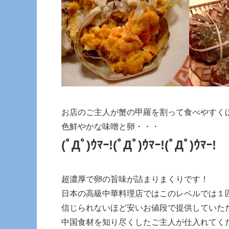
お店のご主人が蟹の甲羅を割って食べやすく
色鮮やかな味噌と卵・・・
(ﾟДﾟ)ｳﾏｰ!
(ﾟДﾟ)ｳﾏｰ!
(ﾟДﾟ)ｳﾏｰ!
超濃厚で卵の旨味が詰まりまくりです！
日本の高級中華料理店ではこのレベルでは１
信じられないほど安いお値段で提供していた
中国食材を知り尽くしたご主人が仕入れてく