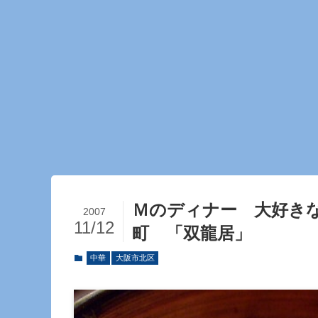
Ｍのディナー 大好き
2007
11/12
町 「双龍居」
中華
大阪市北区