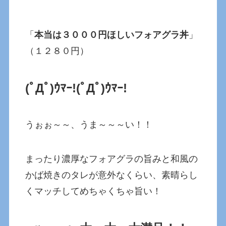
「
本当は３０００円ほしいフォアグラ丼
」
（１２８０円）
(ﾟДﾟ)ｳﾏｰ!(ﾟДﾟ)ｳﾏｰ!
うぉぉ～～、うま～～～い！！
まったり濃厚なフォアグラの旨みと和風の
かば焼きのタレが意外なくらい、素晴らし
くマッチしてめちゃくちゃ旨い！