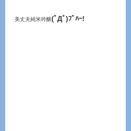
(ﾟДﾟ)ﾌﾟﾊｰ!
美丈夫純米吟醸