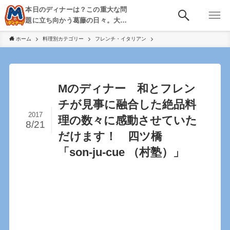
本日のディナーは？この重大な問
題に立ち向かう葛藤の日々。大
阪・京都・神戸を中心とした食べ
ホーム
料理別カテゴリー
フレンチ・イタリアン
歩き、飲み歩きを綴る。
Mのディナー 和とフレン
チが見事に融合した絶品料
2017
理の数々に感動させていた
8/21
だけます！ 四ツ橋
「son-ju-cue （村塾）」