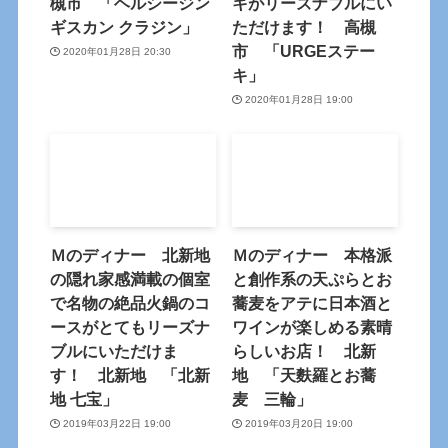
槻市 「ヘルシージン
キがリーズナブルにい
ギスカン クラジン」
ただけます！ 高槻
市 「URGEステー
2020年01月28日 20:30
キ」
2020年01月28日 19:00
Ｍのディナー 北新地
Ｍのディナー 本格派
の隠れ家感満載の個室
と創作系の天ぷらとお
で名物の絶品火鍋のコ
蕎麦をアテに日本酒と
ースがとてもリーズナ
ワインが楽しめる素晴
ブルにいただけま
らしいお店！ 北新
す！ 北新地 「北新
地 「天麩羅とお蕎
地 七宝」
麦 三輪」
2019年03月22日 19:00
2019年03月20日 19:00