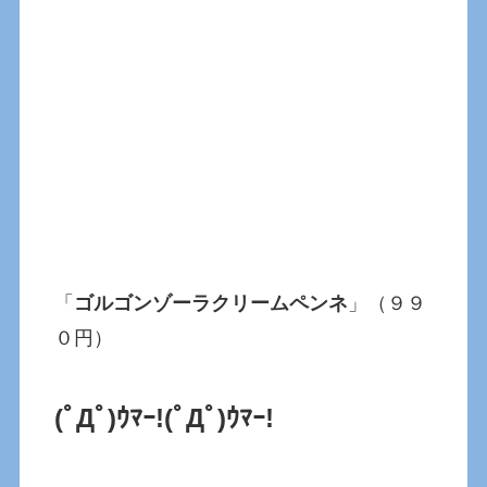
「
ゴルゴンゾーラクリームペンネ
」（９９
０円）
(ﾟДﾟ)ｳﾏｰ!(ﾟДﾟ)ｳﾏｰ!