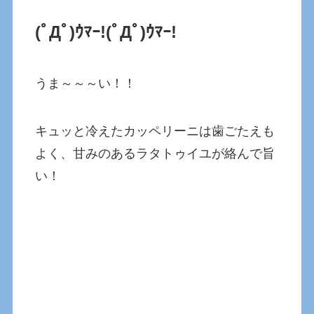
(ﾟДﾟ)ｳﾏｰ!(ﾟДﾟ)ｳﾏｰ!
うま～～～い！！
キュッと冷えたカッペリーニは歯ごたえも
よく、甘みのあるラタトゥイユが絡んで旨
い！