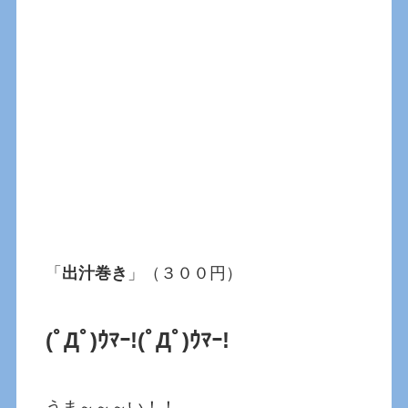
「
出汁巻き
」（３００円）
(ﾟДﾟ)ｳﾏｰ!(ﾟДﾟ)ｳﾏｰ!
うま～～～い！！