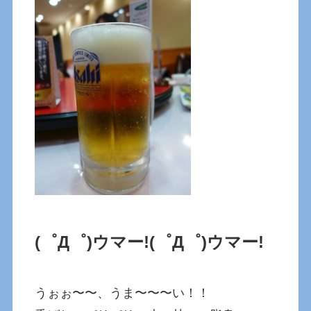
(゜Д゜)ウマー!
(゜Д゜)ウマー!
うぉぉ〜〜、うま〜〜〜い！！