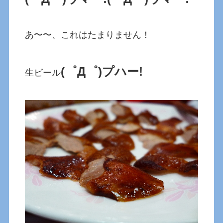
あ〜〜、これはたまりません！
(゜Д゜)プハー!
生ビール