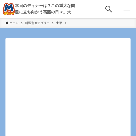
本日のディナーは？この重大な問
題に立ち向かう葛藤の日々。大
阪・京都・神戸を中心とした食べ
ホーム
料理別カテゴリー
中華
歩き、飲み歩きを綴る。