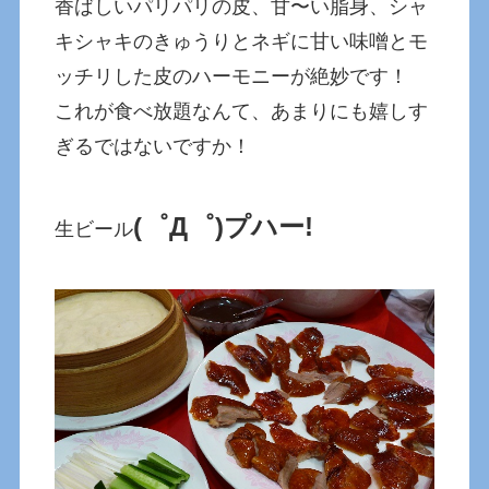
香ばしいパリパリの皮、甘〜い脂身、シャ
キシャキのきゅうりとネギに甘い味噌とモ
ッチリした皮のハーモニーが絶妙です！
これが食べ放題なんて、あまりにも嬉しす
ぎるではないですか！
(゜Д゜)プハー!
生ビール