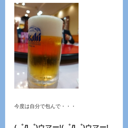
今度は自分で包んで・・・
(゜Д゜)ウマー!
(゜Д゜)ウマー!