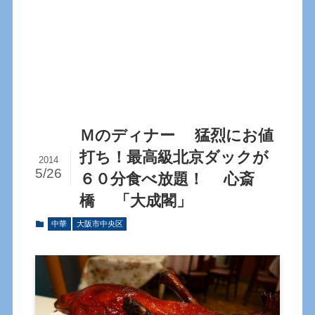
Ｍのディナー 猛烈にお値
打ち！最高級北京ダックが
2014
5/26
６０分食べ放題！ 心斎
橋 「大成閣」
中華
大阪市中央区