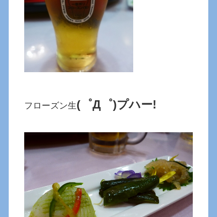
(゜Д゜)プハー!
フローズン生