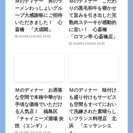
Ｍのディナー 男のラ
Ｍのディナー こだわ
ーメンわっしょいグル
りの黒毛和牛を寝かせ
ープ大感謝祭にご招待
て旨みを引き出した完
いただきました！ 心
熟肉ステーキが感動的
斎橋 「大成閣」
に旨い！ 心斎橋
「ロマン亭 心斎橋店」
2018年12月29日 18:00
2018年12月26日 19:30
Ｍのディナー お洒落
Ｍのディナー 味付け
な空間で本格中華がお
も盛り付けもサービス
手頃な価格でいただけ
も空間もすべてにおい
る人気店！ 福島区
て洗練された素晴らし
「チャイニーズ酒場 炎
いフランス料理店 北
技 （エンギ）」
浜 「エッサンシエ
ル」
2018年12月15日 19:00