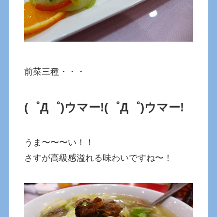
前菜三種・・・
(゜Д゜)ウマー!
(゜Д゜)ウマー!
うま〜〜〜い！！
さすが高級感溢れる味わいですね〜！