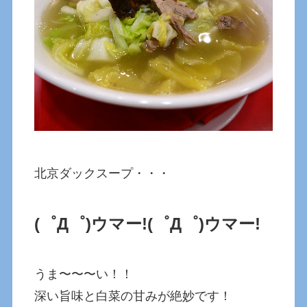
北京ダックスープ・・・
(゜Д゜)ウマー!
(゜Д゜)ウマー!
うま〜〜〜い！！
深い旨味と白菜の甘みが絶妙です！