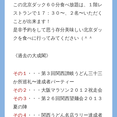
この北京ダック６０分食べ放題は、１階レ
ストランで１７：３０〜、２名〜いただく
ことが出来ます！
是非予約をして思う存分美味しい北京ダッ
クを食べに行ってみてください（＾＾
《過去の大成閣》
その１
・・・第３回関西讃岐うどん三十三
か所巡礼〜達成者パーティー
その２
・・・大阪マラソン２０１２祝走会
その３
・・・第２６回関西望麺会２０１３
夏の陣
その４
・・・関西うどん名店ラリー達成者