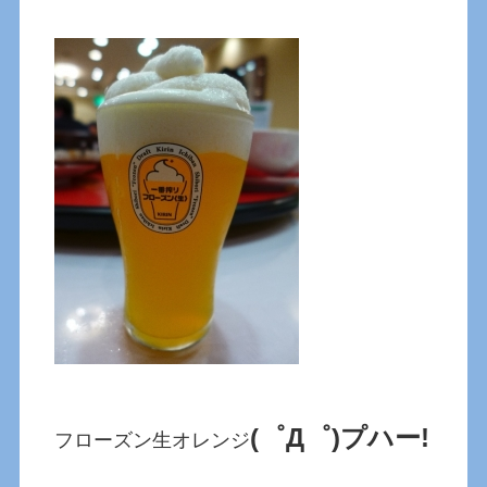
(゜Д゜)プハー!
フローズン生オレンジ