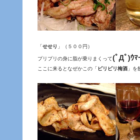
「
せせり
」（５００円）
(ﾟДﾟ)ｳﾏ
プリプリの身に脂が乗りまくって
ここに来るとなぜかこの「
ピリピリ梅酒
」を