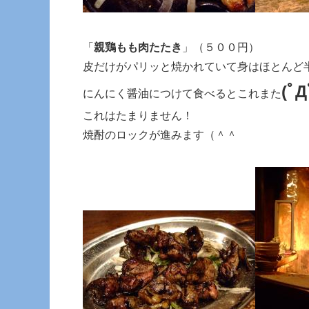
「
親鶏もも肉たたき
」（５００円）
皮だけがパリッと焼かれていて身はほとんど
(ﾟД
にんにく醤油につけて食べるとこれまた
これはたまりません！
焼酎のロックが進みます（＾＾