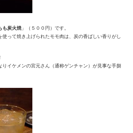
もも炭火焼
」（５００円）です。
を使って焼き上げられたモモ肉は、炭の香ばしい香りがし
！
なりイケメンの宮元さん（通称ゲンチャン）が見事な手捌