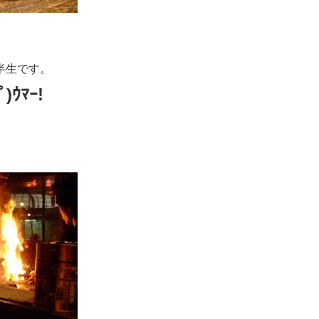
半生です。
ﾟ)ｳﾏｰ!