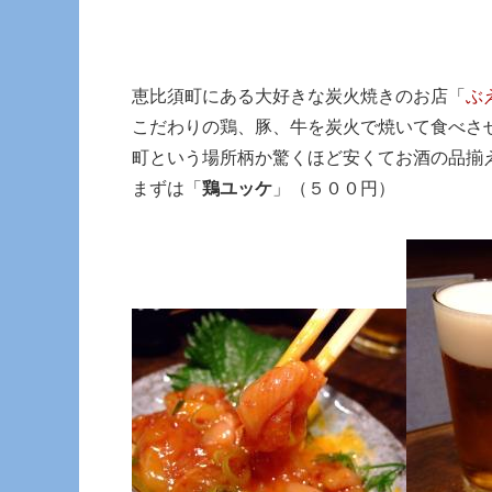
恵比須町にある大好きな炭火焼きのお店「
ぶ
こだわりの鶏、豚、牛を炭火で焼いて食べさ
町という場所柄か驚くほど安くてお酒の品揃
まずは「
鶏ユッケ
」（５００円）