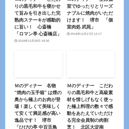
りの黒毛和牛を寝かせ
室でゆったりとリーズ
て旨みを引き出した完
ナブルに焼肉がいただ
熟肉ステーキが感動的
けます！ 堺市 「個
に旨い！ 心斎橋
室肉処 武苑」
「ロマン亭 心斎橋店」
2018年12月17日 12:17
2018年12月26日 19:30
Ｍのディナー 名物
Ｍのディナー こだわ
“焼肉の玉手箱” は煙の
りの黒毛和牛と高級素
奥から極上のお肉が登
材を惜しげもなく使っ
場！楽しくて美味しく
た極上料理の数々で感
て安くて満足感が高い
動をあたえていただけ
逸品です！ 堺市
る完全会員制の肉割
「ひびの亭 中百舌鳥
烹！ 北区大淀南