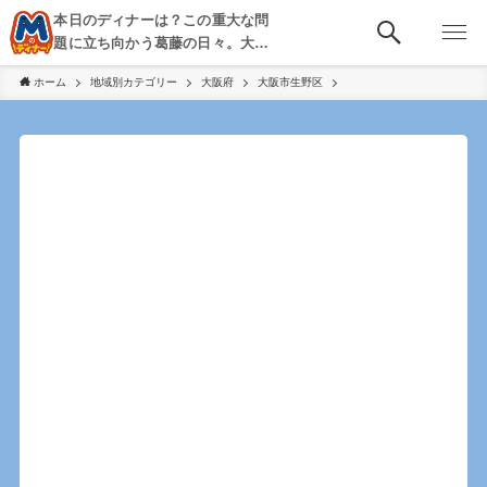
本日のディナーは？この重大な問
題に立ち向かう葛藤の日々。大
阪・京都・神戸を中心とした食べ
ホーム
地域別カテゴリー
大阪府
大阪市生野区
歩き、飲み歩きを綴る。