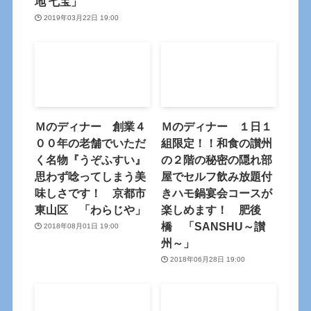
地 七宝」
2019年03月22日 19:00
Ｍのディナー 創業４
Ｍのディナー １日１
００年の老舗でいただ
組限定！！和食の讃州
く名物『うぞふすい』
の２階の秘密の隠れ部
思わず唸ってしまう美
屋でセルフ飲み放題付
味しさです！ 京都市
きハモ鍋宴会コースが
東山区 「わらじや」
楽しめます！ 肥後
橋 「SANSHU～讃
2018年08月01日 19:00
州～」
2018年06月28日 19:00