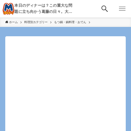
本日のディナーは？この重大な問
題に立ち向かう葛藤の日々。大
阪・京都・神戸を中心とした食べ
ホーム
料理別カテゴリー
もつ鍋・鍋料理・おでん
歩き、飲み歩きを綴る。