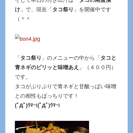
け
」で、現在「
タコ祭り
」を開催中です
（＾＾
「
タコ祭り
」のメニューの中から「
タコと
青ネギのピリッと味噌あえ
」（４００円）
です。
タコがぷりぷりで青ネギと甘酸っぱい味噌
との相性もばっちりです！
(ﾟДﾟ)ｳﾏｰ!(ﾟДﾟ)ｳﾏｰ!