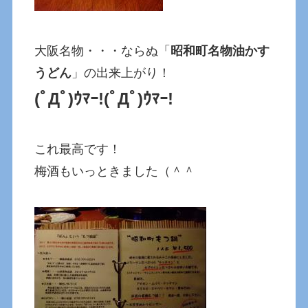
大阪名物・・・ならぬ「
昭和町名物油かす
うどん
」の出来上がり！
(ﾟДﾟ)ｳﾏｰ!(ﾟДﾟ)ｳﾏｰ!
これ最高です！
梅酒もいっときました（＾＾