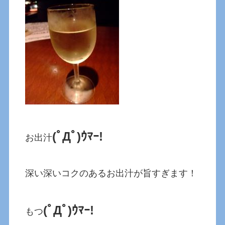
(ﾟДﾟ)ｳﾏｰ!
お出汁
深い深いコクのあるお出汁が旨すぎます！
(ﾟДﾟ)ｳﾏｰ!
もつ