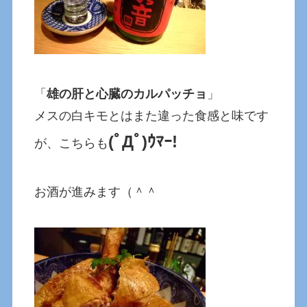
「
雄の肝と心臓のカルパッチョ
」
メスの白キモとはまた違った食感と味です
(ﾟДﾟ)ｳﾏｰ!
が、こちらも
お酒が進みます（＾＾