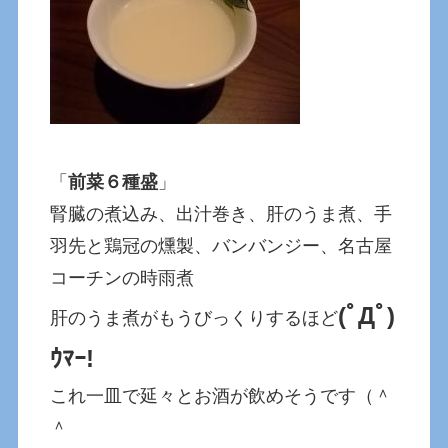
「
前菜６種盛
」
腎臓の煮込み、出汁巻き、肝のうま煮、手
羽先と鶏冠の燻製、バンバンジー、名古屋
コーチンの時雨煮
(ﾟДﾟ)
肝のうま煮がもうびっくりするほど
ｳﾏｰ!
これ一皿で延々とお酒が飲めそうです（＾
＾