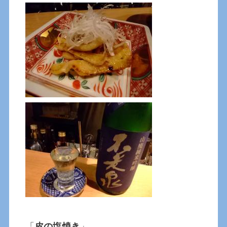
「
皮の塩焼き
」