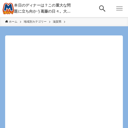
本日のディナーは？この重大な問
題に立ち向かう葛藤の日々。大
阪・京都・神戸を中心とした食べ
ホーム
地域別カテゴリー
滋賀県
歩き、飲み歩きを綴る。