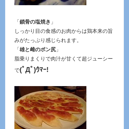
「
鎖骨の塩焼き
」
しっかり目の食感のお肉からは鶏本来の旨
みがたっぷり感じられます。
「
雄と雌のボン尻
」
脂乗りまくりで肉汁が甘くて超ジューシー
(ﾟДﾟ)ｳﾏｰ!
で