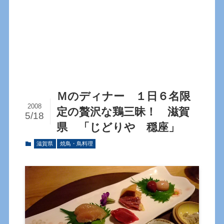
Ｍのディナー １日６名限
2008
定の贅沢な鶏三昧！ 滋賀
5/18
県 「じどりや 穏座」
滋賀県
焼鳥・鳥料理