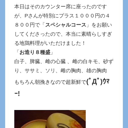
本日はそのカウンター席に座ったのです
が、Pさんが特別にプラス１０００円の４
８００円で「
スペシャルコース
」をお願い
してくださったので、本当に素晴らしすぎ
る地鶏料理がいただけました！
「
お造り８種盛
」
白子、脾臓、雌の心臓 、雌の白キモ、砂ず
り、ササミ、ソリ、雌の胸肉、雄の胸肉
(ﾟДﾟ)ｳﾏ
もちろん朝挽きなので超新鮮で
ｰ!