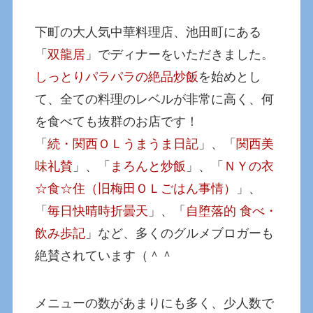
下町の大人気中華料理店、池田町にある
「
双龍居
」でディナーをいただきました。
しっとりパラパラの絶品炒飯
を始めとし
て、全ての料理のレベルが非常に高く、何
を食べても抜群のお店です！
「
続・関西ＯＬうまうま日記
」、「
関西美
味礼賛
」、「
まろんと炒飯
」、「
ＮＹの衣
☆食☆住（旧梅田ＯＬごはん事情）
」、
「
毎日快晴時折曇天
」、「
自堕落的 食べ・
飲み歩記
」など、多くのグルメブロガーも
絶賛されています（＾＾
メニューの数があまりにも多く、少人数で