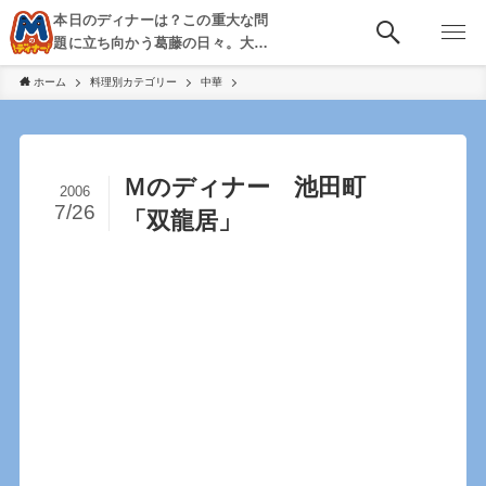
本日のディナーは？この重大な問
題に立ち向かう葛藤の日々。大
阪・京都・神戸を中心とした食べ
ホーム
料理別カテゴリー
中華
歩き、飲み歩きを綴る。
Ｍのディナー 池田町
2006
7/26
「双龍居」