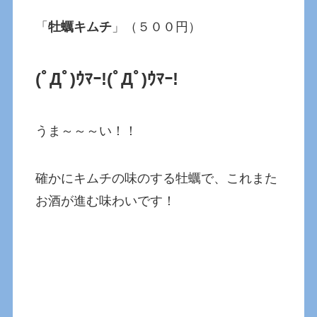
「
牡蠣キムチ
」（５００円）
(ﾟДﾟ)ｳﾏｰ!
(ﾟДﾟ)ｳﾏｰ!
うま～～～い！！
確かにキムチの味のする牡蠣で、これまた
お酒が進む味わいです！