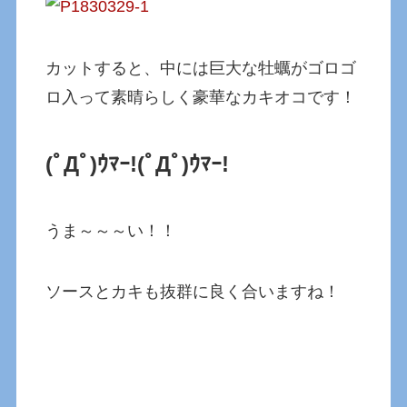
カットすると、中には巨大な牡蠣がゴロゴ
ロ入って素晴らしく豪華なカキオコです！
(ﾟДﾟ)ｳﾏｰ!
(ﾟДﾟ)ｳﾏｰ!
うま～～～い！！
ソースとカキも抜群に良く合いますね！