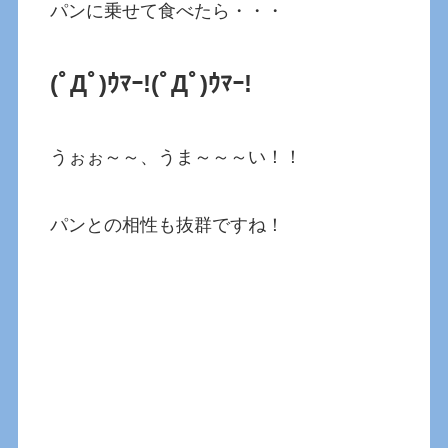
パンに乗せて食べたら・・・
(ﾟДﾟ)ｳﾏｰ!
(ﾟДﾟ)ｳﾏｰ!
うぉぉ～～、うま～～～い！！
パンとの相性も抜群ですね！