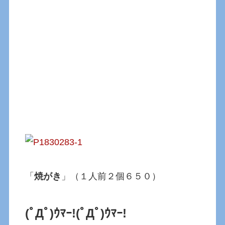
「
焼がき
」（１人前２個６５０）
(ﾟДﾟ)ｳﾏｰ!
(ﾟДﾟ)ｳﾏｰ!