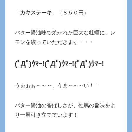
「
カキステーキ
」（８５０円）
バター醤油味で焼かれた巨大な牡蠣に、レ
モンを絞っていただきます・・・
(ﾟДﾟ)ｳﾏｰ!
(ﾟДﾟ)ｳﾏｰ!
(ﾟДﾟ)ｳﾏｰ!
うぉぉぉ～～～、うま～～～い！！
バター醤油の香ばしさが、牡蠣の旨味をよ
り一層引き立てています！