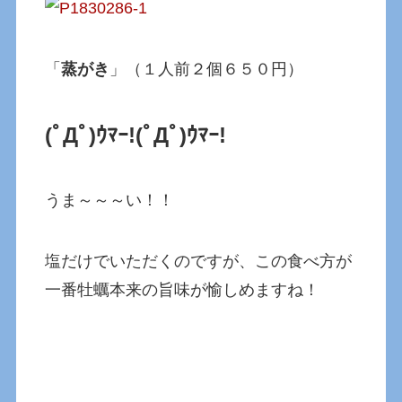
「
蒸がき
」（１人前２個６５０円）
(ﾟДﾟ)ｳﾏｰ!
(ﾟДﾟ)ｳﾏｰ!
うま～～～い！！
塩だけでいただくのですが、この食べ方が
一番牡蠣本来の旨味が愉しめますね！