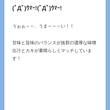
(ﾟДﾟ)ｳﾏｰ!
(ﾟДﾟ)ｳﾏｰ!
うぉぉ～～、うま～～～い！！
甘味と旨味のバランスが抜群の濃厚な味噌
出汁とカキが素晴らしくマッチしていま
す！