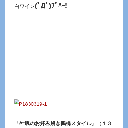
(ﾟДﾟ)ﾌﾟﾊｰ!
白ワイン
「
牡蠣のお好み焼き鶴橋スタイル
」（１３