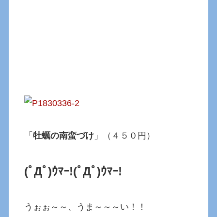
「
牡蠣の南蛮づけ
」（４５０円）
(ﾟДﾟ)ｳﾏｰ!
(ﾟДﾟ)ｳﾏｰ!
うぉぉ～～、うま～～～い！！