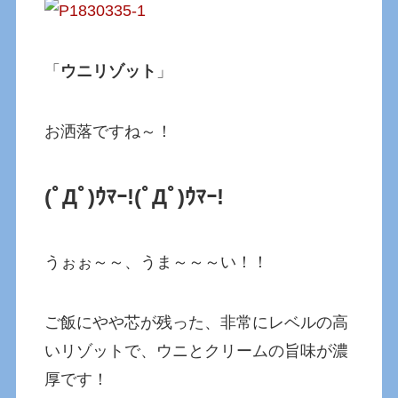
「
ウニリゾット
」
お洒落ですね～！
(ﾟДﾟ)ｳﾏｰ!
(ﾟДﾟ)ｳﾏｰ!
うぉぉ～～、うま～～～い！！
ご飯にやや芯が残った、非常にレベルの高
いリゾットで、ウニとクリームの旨味が濃
厚です！