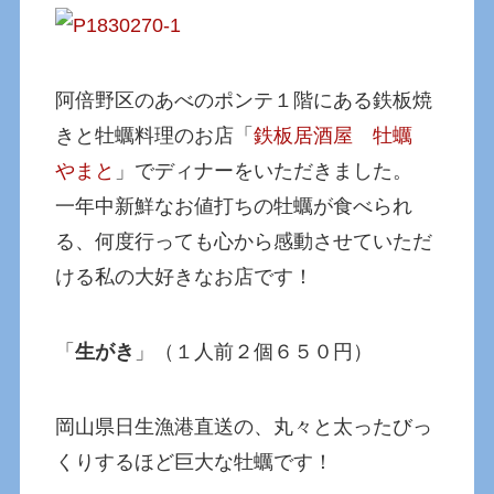
阿倍野区のあべのポンテ１階にある鉄板焼
きと牡蠣料理のお店「
鉄板居酒屋 牡蠣
やまと
」でディナーをいただきました。
一年中新鮮なお値打ちの牡蠣が食べられ
る、何度行っても心から感動させていただ
ける私の大好きなお店です！
「
生がき
」（１人前２個６５０円）
岡山県日生漁港直送の、丸々と太ったびっ
くりするほど巨大な牡蠣です！