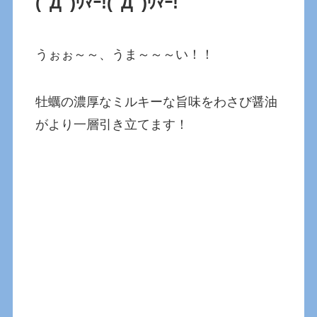
(ﾟДﾟ)ｳﾏｰ!
(ﾟДﾟ)ｳﾏｰ!
うぉぉ～～、うま～～～い！！
牡蠣の濃厚なミルキーな旨味をわさび醤油
がより一層引き立てます！