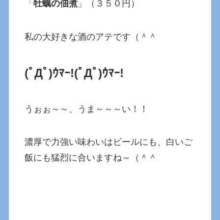
「
牡蠣の佃煮
」（３５０円）
私の大好きな酒のアテです（＾＾
(ﾟДﾟ)ｳﾏｰ!
(ﾟДﾟ)ｳﾏｰ!
うぉぉ～～、うま～～～い！！
濃厚で力強い味わいはビールにも、白いご
飯にも猛烈に合いますね～（＾＾