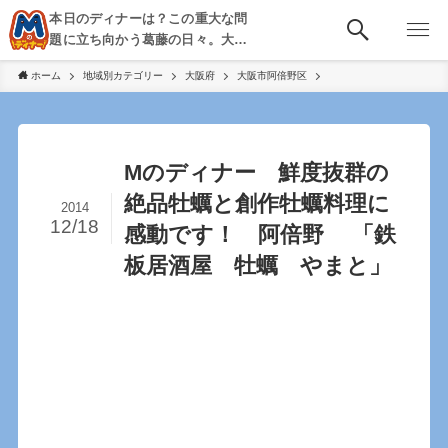
本日のディナーは？この重大な問
題に立ち向かう葛藤の日々。大
阪・京都・神戸を中心とした食べ
ホーム
地域別カテゴリー
大阪府
大阪市阿倍野区
歩き、飲み歩きを綴る。
Mのディナー 鮮度抜群の
絶品牡蠣と創作牡蠣料理に
2014
12/18
感動です！ 阿倍野 「鉄
板居酒屋 牡蠣 やまと」