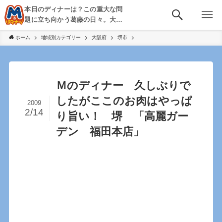
本日のディナーは？この重大な問
題に立ち向かう葛藤の日々。大
阪・京都・神戸を中心とした食べ
ホーム
地域別カテゴリー
大阪府
堺市
歩き、飲み歩きを綴る。
Ｍのディナー 久しぶりで
したがここのお肉はやっぱ
2009
2/14
り旨い！ 堺 「高麗ガー
デン 福田本店」