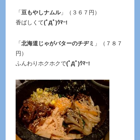
「
豆もやしナムル
」（３６７円）
香ばしくて
(ﾟДﾟ)ｳﾏｰ!
「
北海道じゃがバターのチヂミ
」（７８７
円）
ふんわりホクホクで
(ﾟДﾟ)ｳﾏｰ!