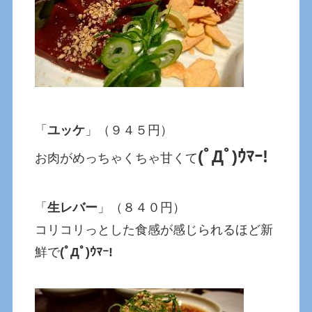
「
ユッケ
」（９４５円）
(ﾟДﾟ)ｳﾏｰ!
お肉がめっちゃくちゃ甘くて
「
生レバー
」（８４０円）
コリコリっとした食感が感じられるほど新
鮮で
(ﾟДﾟ)ｳﾏｰ!