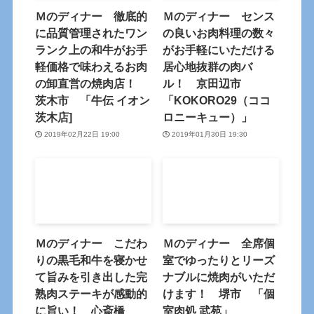
Ｍのディナー 徹底的
Ｍのディナー センス
に品質管理されたワン
の良いお肉料理の数々
ランク上の和牛がお手
がお手軽にいただける
軽価格で味わえるお肉
居心地抜群の肉バ
の卸直営の焼肉店！
ル！ 京田辺市
茨木市 「牛伝 イオン
「KOKORO29（ココ
茨木店]
ロニーキュー）」
2019年02月22日 19:00
2019年01月30日 19:30
Ｍのディナー こだわ
Ｍのディナー 全席個
りの黒毛和牛を寝かせ
室でゆったりとリーズ
て旨みを引き出した完
ナブルに焼肉がいただ
熟肉ステーキが感動的
けます！ 堺市 「個
に旨い！ 心斎橋
室肉処 武苑」