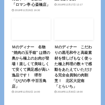
「ロマン亭 心斎橋店」
2018年12月17日 12:17
2018年12月26日 19:30
Ｍのディナー 名物
Ｍのディナー こだわ
“焼肉の玉手箱” は煙の
りの黒毛和牛と高級素
奥から極上のお肉が登
材を惜しげもなく使っ
場！楽しくて美味しく
た極上料理の数々で感
て安くて満足感が高い
動をあたえていただけ
逸品です！ 堺市
る完全会員制の肉割
「ひびの亭 中百舌鳥
烹！ 北区大淀南
店」
「とらいち」
2018年12月02日 14:00
2018年11月30日 18:00