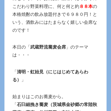
こだわり野菜料理に、何と何と約
８８本
の
本格焼酎の飲み放題付きで６９８０円！と
いう、酒飲みにはたまらなく嬉しい会席な
のです！
本日の「
武蔵野流蕎麦会席
」のテーマ
は・・・
「
清明・虹始見（にじはじめてあらわ
る）
」
始まりはこのお蕎麦から。
「
石臼細挽き蕎麦（茨城県金砂郷の常陸秋