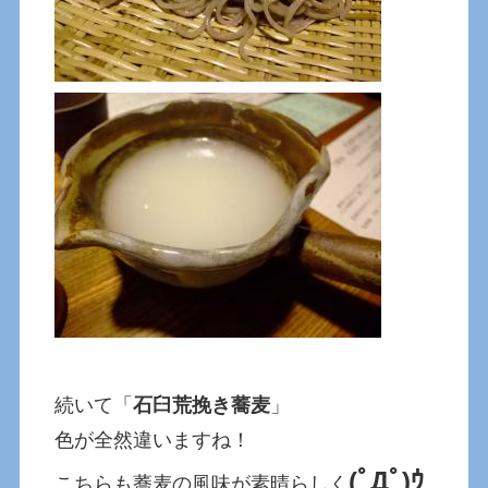
続いて「
石臼荒挽き蕎麦
」
色が全然違いますね！
(ﾟДﾟ)ｳ
こちらも蕎麦の風味が素晴らしく