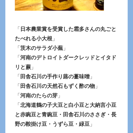
「
日本農業賞を受賞した霜多さんの丸ごと
たべれる小大根
」
「
茨木のサラダ小蕪
」
「
河南のデトロイトダークレッドとイタド
リと蕨
」
「
田舎石川の手作り蕗の薹味噌
」
「
田舎石川の天然石もずく酢の物
」
「
河南のたらの芽
」
「
北海道鶴の子大豆と白小豆と大納言小豆
と赤豌豆と青豌豆・田舎石川のささぎ・長
野の鞍掛け豆・うずら豆・緑豆
」