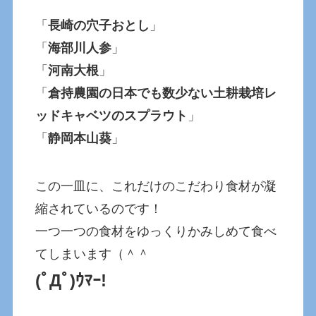
「
長崎の穴子おとし
」
「
海部川人参
」
「
河南大根
」
「
倉持農園の日本でも数少ない土耕栽培レ
ッドキャベツのスプラウト
」
「
静岡本山葵
」
この一皿に、これだけのこだわり食材が凝
縮されているのです！
一つ一つの食材をゆっくりかみしめて食べ
てしまいます（＾＾
(ﾟДﾟ)ｳﾏｰ!