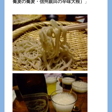
蕎麦の蕎麦・信州親田の辛味大根）
」