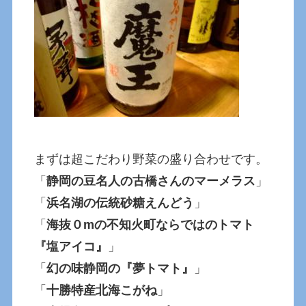
まずは超こだわり野菜の盛り合わせです。
「
静岡の豆名人の古橋さんのマーメラス
」
「
浜名湖の伝統砂糖えんどう
」
「
海抜０mの不知火町ならではのトマト
『塩アイコ』
」
「
幻の味静岡の『夢トマト』
」
「
十勝特産北海こがね
」