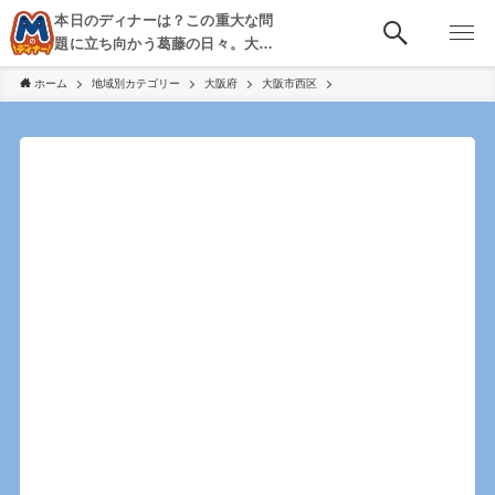
本日のディナーは？この重大な問
題に立ち向かう葛藤の日々。大
阪・京都・神戸を中心とした食べ
ホーム
地域別カテゴリー
大阪府
大阪市西区
歩き、飲み歩きを綴る。