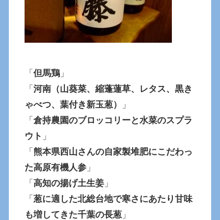
「
但馬鶏
」
「
河南（山葵菜、縮蓬蓮草、レタス、黒き
ゃべつ、葉付き新玉葱）
」
「
倉持農園のブロッコリーと水菜のスプラ
ウト
」
「
熊本県西山さんの自家製堆肥にこだわっ
た高原有機人参
」
「
高知の揚げ土生姜
」
「
葱に適した北総台地で寒さにあたり甘味
も増してきた千葉の長葱
」