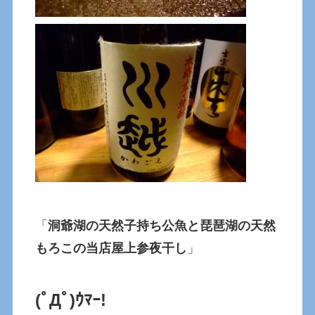
「
洞爺湖の天然子持ち公魚と琵琶湖の天然
もろこの当店屋上参夜干し
」
(ﾟДﾟ)ｳﾏｰ!