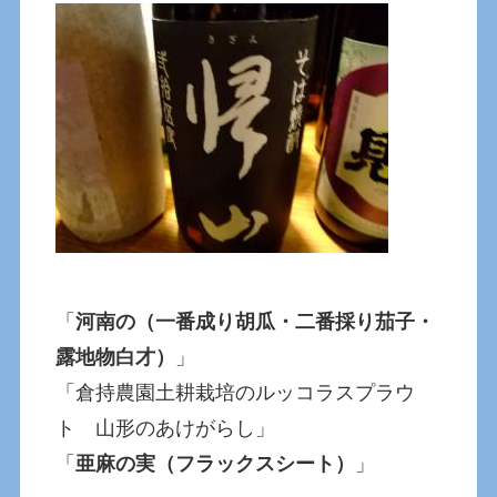
「
河南の（一番成り胡瓜・二番採り茄子・
露地物白才）
」
「倉持農園土耕栽培のルッコラスプラウ
ト 山形のあけがらし」
「
亜麻の実（フラックスシート）
」