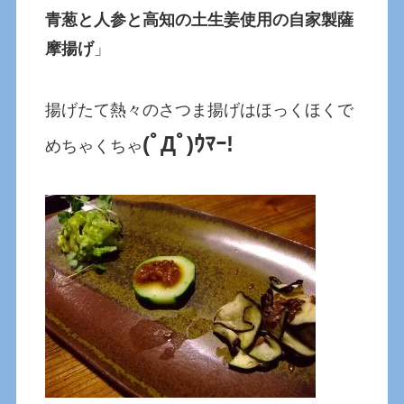
青葱と人参と高知の土生姜使用の自家製薩
摩揚げ
」
揚げたて熱々のさつま揚げはほっくほくで
(ﾟДﾟ)ｳﾏｰ!
めちゃくちゃ