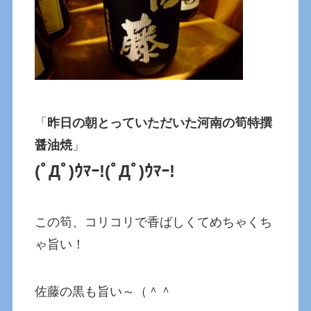
「
昨日の朝とっていただいた河南の筍特撰
醤油焼
」
(ﾟДﾟ)ｳﾏｰ!
(ﾟДﾟ)ｳﾏｰ!
この筍、コリコリで香ばしくてめちゃくち
ゃ旨い！
佐藤の黒も旨い～（＾＾