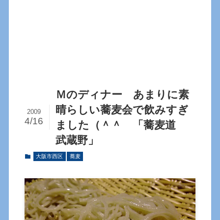
Ｍのディナー あまりに素
晴らしい蕎麦会で飲みすぎ
2009
4/16
ました（＾＾ 「蕎麦道
武蔵野」
大阪市西区
蕎麦