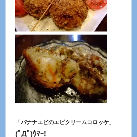
「
バナナエビのエビクリームコロッケ
」
(ﾟДﾟ)ｳﾏｰ!