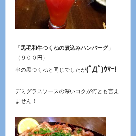
「
黒毛和牛つくねの煮込みハンバーグ
」
（９００円）
(ﾟДﾟ)ｳﾏｰ!
串の黒つくねと同じでしたが
デミグラスソースの深いコクが何とも言え
ません！