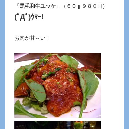
「
黒毛和牛ユッケ
」（６０ｇ９８０円）
(ﾟДﾟ)ｳﾏｰ!
お肉が甘～い！