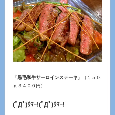
「
黒毛和牛サーロインステーキ
」（１５０
ｇ３４００円）
(ﾟДﾟ)ｳﾏｰ!
(ﾟДﾟ)ｳﾏｰ!