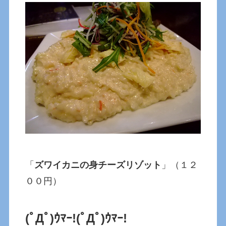
「
ズワイカニの身チーズリゾット
」（１２
００円）
(ﾟДﾟ)ｳﾏｰ!
(ﾟДﾟ)ｳﾏｰ!