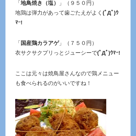
「
地鳥焼き（塩）
」（９５０円）
地鶏は弾力があって歯ごたえがよく
(ﾟДﾟ)ｳ
ﾏｰ!
「
国産鶏カラアゲ
」（７５０円）
衣サクサクプリっとジューシーで
(ﾟДﾟ)ｳﾏｰ!
ここは元々は焼鳥屋さんなので鶏メニュー
も食べられるのがいいですね！