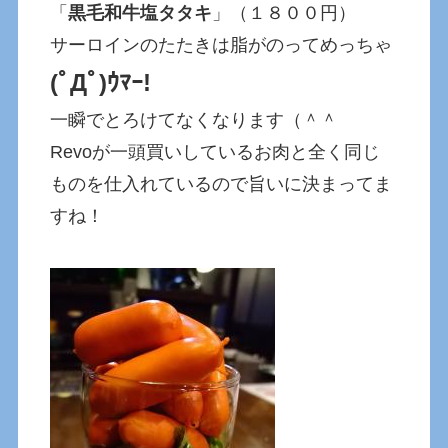
「
黒毛和牛塩タタキ
」（１８００円）
サーロインのたたきは脂がのってめっちゃ
(ﾟДﾟ)ｳﾏｰ!
一瞬でとろけてなくなります（＾＾
Revoが一頭買いしているお肉と全く同じ
ものを仕入れているので旨いに決まってま
すね！