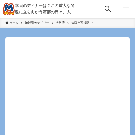
本日のディナーは？この重大な問
題に立ち向かう葛藤の日々。大
阪・京都・神戸を中心とした食べ
ホーム
地域別カテゴリー
大阪府
大阪市西成区
歩き、飲み歩きを綴る。