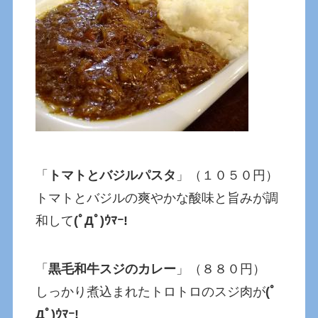
「
トマトとバジルパスタ
」（１０５０円）
トマトとバジルの爽やかな酸味と旨みが調
和して
(ﾟДﾟ)ｳﾏｰ!
「
黒毛和牛スジのカレー
」（８８０円）
しっかり煮込まれたトロトロのスジ肉が
(ﾟ
Дﾟ)ｳﾏｰ!