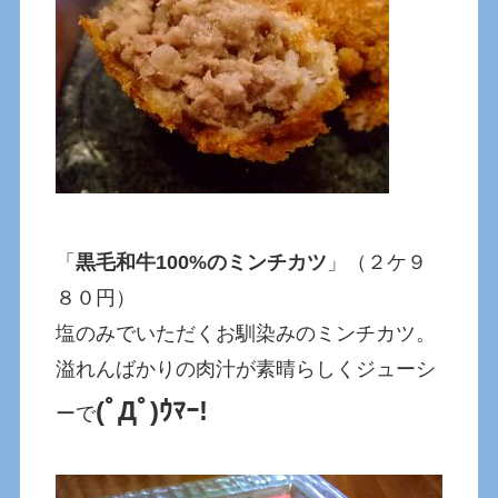
「
黒毛和牛100%のミンチカツ
」（２ケ９
８０円）
塩のみでいただくお馴染みのミンチカツ。
溢れんばかりの肉汁が素晴らしくジューシ
(ﾟДﾟ)ｳﾏｰ!
ーで