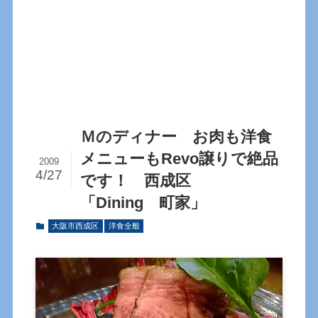
Ｍのディナー お肉も洋食
メニューもRevo譲りで絶品
2009
4/27
です！ 西成区
「Dining 町家」
大阪市西成区
洋食全般