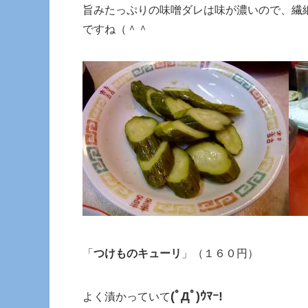
旨みたっぷりの味噌ダレは味が濃いので、繊
ですね（＾＾
「
つけものキューリ
」（１６０円）
(ﾟДﾟ)ｳﾏｰ!
よく漬かっていて