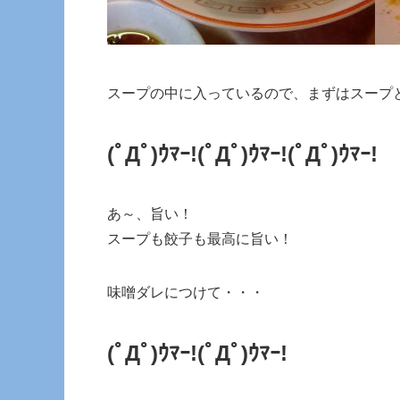
スープの中に入っているので、まずはスープ
(ﾟДﾟ)ｳﾏｰ!(ﾟДﾟ)ｳﾏｰ!(ﾟДﾟ)ｳﾏｰ!
あ～、旨い！
スープも餃子も最高に旨い！
味噌ダレにつけて・・・
(ﾟДﾟ)ｳﾏｰ!(ﾟДﾟ)ｳﾏｰ!