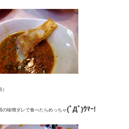
前）
(ﾟДﾟ)ｳﾏｰ!
用の味噌ダレで食べたらめっちゃ