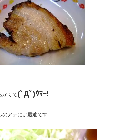
(ﾟДﾟ)ｳﾏｰ!
らかくて
ルのアテには最適です！