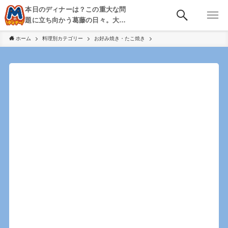
本日のディナーは？この重大な問
題に立ち向かう葛藤の日々。大
阪・京都・神戸を中心とした食べ
ホーム
料理別カテゴリー
お好み焼き・たこ焼き
歩き、飲み歩きを綴る。