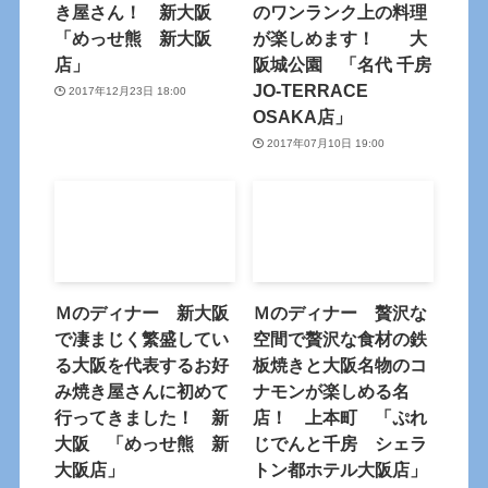
き屋さん！ 新大阪
のワンランク上の料理
「めっせ熊 新大阪
が楽しめます！ 大
店」
阪城公園 「名代 千房
JO-TERRACE
2017年12月23日 18:00
OSAKA店」
2017年07月10日 19:00
Ｍのディナー 新大阪
Ｍのディナー 贅沢な
で凄まじく繁盛してい
空間で贅沢な食材の鉄
る大阪を代表するお好
板焼きと大阪名物のコ
み焼き屋さんに初めて
ナモンが楽しめる名
行ってきました！ 新
店！ 上本町 「ぷれ
大阪 「めっせ熊 新
じでんと千房 シェラ
大阪店」
トン都ホテル大阪店」