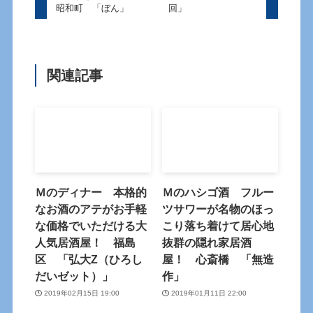
昭和町 「ぼん」
回」
関連記事
Ｍのディナー 本格的
Ｍのハシゴ酒 フルー
なお酒のアテがお手軽
ツサワーが名物のほっ
な価格でいただける大
こり落ち着けて居心地
人気居酒屋！ 福島
抜群の隠れ家居酒
区 「弘大Z（ひろし
屋！ 心斎橋 「無造
だいゼット）」
作」
2019年02月15日 19:00
2019年01月11日 22:00