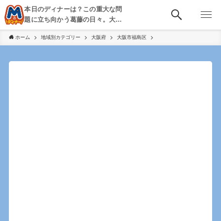
本日のディナーは？この重大な問
題に立ち向かう葛藤の日々。大
阪・京都・神戸を中心とした食べ
ホーム
地域別カテゴリー
大阪府
大阪市福島区
歩き、飲み歩きを綴る。