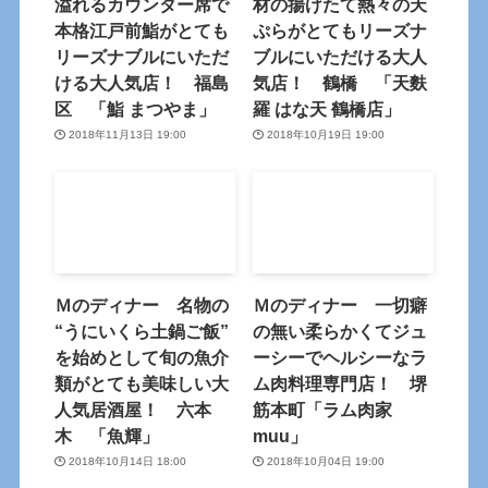
溢れるカウンター席で
材の揚げたて熱々の天
本格江戸前鮨がとても
ぷらがとてもリーズナ
リーズナブルにいただ
ブルにいただける大人
ける大人気店！ 福島
気店！ 鶴橋 「天麩
区 「鮨 まつやま」
羅 はな天 鶴橋店」
2018年11月13日 19:00
2018年10月19日 19:00
Ｍのディナー 名物の
Ｍのディナー 一切癖
“うにいくら土鍋ご飯”
の無い柔らかくてジュ
を始めとして旬の魚介
ーシーでヘルシーなラ
類がとても美味しい大
ム肉料理専門店！ 堺
人気居酒屋！ 六本
筋本町「ラム肉家
木 「魚輝」
muu」
2018年10月14日 18:00
2018年10月04日 19:00