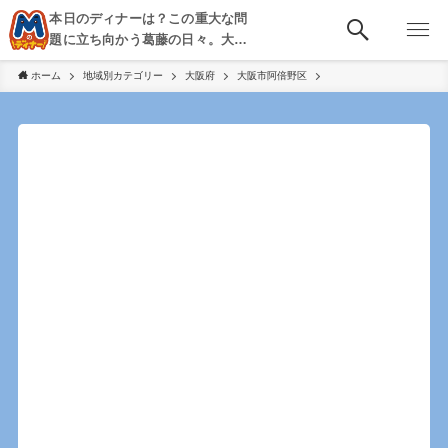
本日のディナーは？この重大な問
題に立ち向かう葛藤の日々。大
阪・京都・神戸を中心とした食べ
ホーム
地域別カテゴリー
大阪府
大阪市阿倍野区
歩き、飲み歩きを綴る。