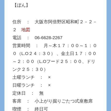
【ぼん】
住所 ： 大阪市阿倍野区昭和町２－２－
２
地図
電話 ： 06-6628-2267
営業時間 ： 月～木１７：００～１：０
０（L.O２４：３０） 、金土日１７：００
～２：００（L.Oフード２５：００、ドリ
ンク２５：３０）
土曜ランチ ： ×
日曜ランチ ： ×
定休日 ： 無
客席 ： 小上がり掘りごたつ式座敷席
喫煙 ： 終日可