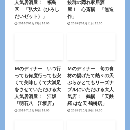
人気居酒屋！ 福島
抜群の隠れ家居酒
区 「弘大Z（ひろし
屋！ 心斎橋 「無造
だいゼット）」
作」
2019年02月15日 19:00
2019年01月11日 22:00
Ｍのディナー いつ行
Ｍのディナー 旬の食
っても何度行っても安
材の揚げたて熱々の天
くて美味しくて大満足
ぷらがとてもリーズナ
をさせていただける大
ブルにいただける大人
人気居酒屋！ 江坂
気店！ 鶴橋 「天麩
「明石八 江坂店」
羅 はな天 鶴橋店」
2018年12月30日 18:00
2018年10月19日 19:00