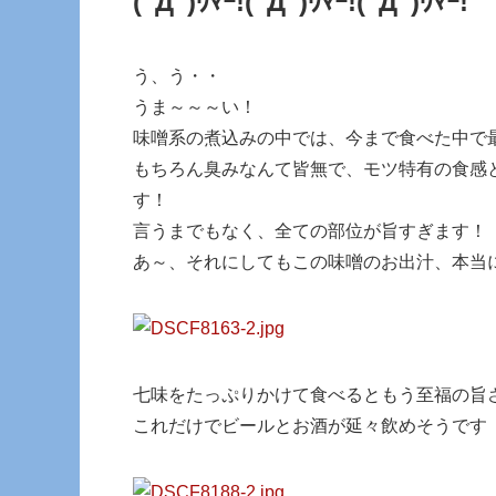
(ﾟДﾟ)ｳﾏｰ!
(ﾟДﾟ)ｳﾏｰ!
(ﾟДﾟ)ｳﾏｰ!
う、う・・
うま～～～い！
味噌系の煮込みの中では、今まで食べた中で
もちろん臭みなんて皆無で、モツ特有の食感
す！
言うまでもなく、全ての部位が旨すぎます！
あ～、それにしてもこの味噌のお出汁、本当
七味をたっぷりかけて食べるともう至福の旨
これだけでビールとお酒が延々飲めそうです