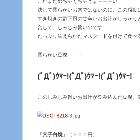
これまためちゃくちゃうま～～～い！
決して柔らかいお肉ではないのに、この感動
すき焼きの割下風の甘辛いお出汁がしっかり
合して、しみじみ旨いのです！
たっぷり添えられたマスタードを付けて食べ
柔らかい豆腐・・・
(ﾟДﾟ)ｳﾏｰ!
(ﾟДﾟ)ｳﾏｰ!
(ﾟДﾟ)ｳﾏｰ!
このしみじみ旨いお出汁が染み込んだ豆腐、
「
穴子白焼
」（５００円）