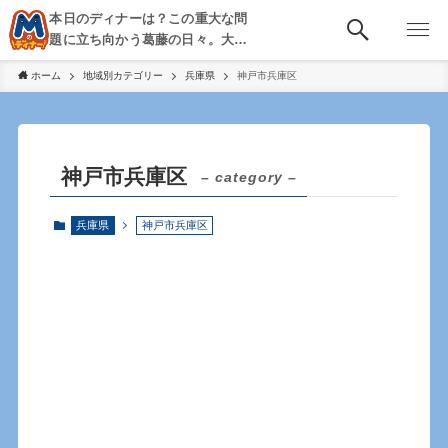
本日のディナーは？この重大な問
題に立ち向かう葛藤の日々。大
阪・京都・神戸を中心とした食べ
ホーム
地域別カテゴリー
兵庫県
神戸市兵庫区
歩き、飲み歩きを綴る。
神戸市兵庫区
– category –
兵庫県
神戸市兵庫区