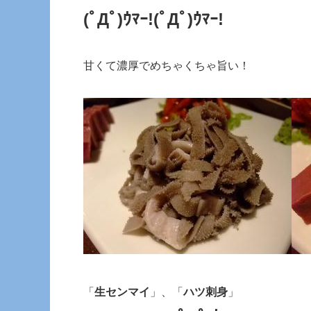
(ﾟДﾟ)ｳﾏｰ!(ﾟДﾟ)ｳﾏｰ!
甘くて濃厚でめちゃくちゃ旨い！
「
生センマイ
」、「
ハツ刺身
」