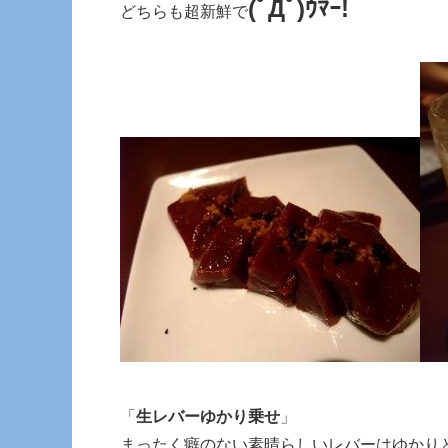
(ﾟДﾟ)ｳﾏｰ!
どちらも超新鮮で
「
生レバーゆかり乗せ
」
まったく癖のない素晴らしいレバーはゆかり