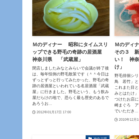
Ｍのディナー 昭和にタイムスリ
Ｍのディ
ップできる野毛の奇跡の居酒屋
その３ 
神奈川県 「武蔵屋」
い！ 神
け」
閉店しましたみなとみらいで会議が終了後
は、毎年恒例の野毛散策です（＾＾今日は
野毛徘徊シリ
ずっとずっと行ってみたかった、野毛の奇
鳥 若竹」と
跡の居酒屋といわれている名居酒屋「武蔵
これまた目と
屋」に行きました。野毛という、もう飲み
みとはたけ」
屋だらけの地で、恐らく最も歴史のあるで
つけたお店に
あろうお...
崎まぐろ ア
でいただき...
2012年01月17日 17:00
2010年12月1
神奈川県