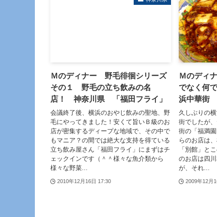
Ｍのディナー 野毛徘徊シリーズ
Ｍのディ
その１ 野毛の立ち飲みの名
でなく何
店！ 神奈川県 「福田フライ」
浜中華街
会議終了後、横浜のおやじ飲みの聖地、野
久しぶりの横
毛にやってきました！安くて旨いＢ級のお
街でしたが、
店が密集するディープな地域で、その中で
街の「福満園
もマニア？の間では絶大な支持を得ている
らのお店は、
立ち飲み屋さん「福田フライ」にまずはチ
「別館」とこ
ェックインです（＾＾様々な魚介類から
のお店は四川
様々な野菜...
が、それ...
2010年12月16日 17:30
2009年12月1