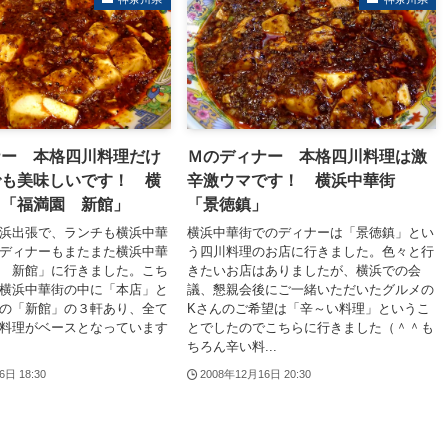
ナー 本格四川料理だけ
Ｍのディナー 本格四川料理は激
でも美味しいです！ 横
辛激ウマです！ 横浜中華街
 「福満園 新館」
「景徳鎮」
浜出張で、ランチも横浜中華
横浜中華街でのディナーは「景徳鎮」とい
ディナーもまたまた横浜中華
う四川料理のお店に行きました。色々と行
 新館」に行きました。こち
きたいお店はありましたが、横浜での会
横浜中華街の中に「本店」と
議、懇親会後にご一緒いただいたグルメの
の「新館」の３軒あり、全て
Kさんのご希望は「辛～い料理」というこ
料理がベースとなっています
とでしたのでこちらに行きました（＾＾も
ちろん辛い料...
6日 18:30
2008年12月16日 20:30