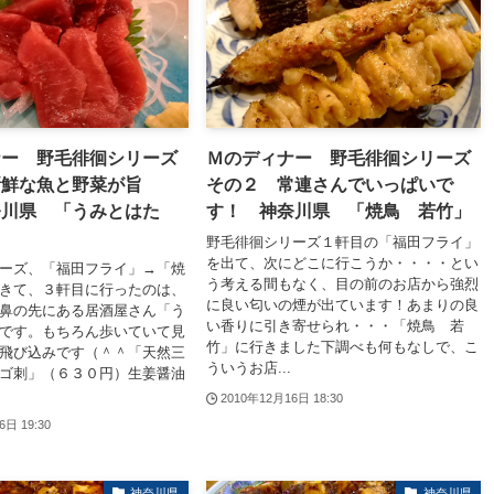
ナー 野毛徘徊シリーズ
Ｍのディナー 野毛徘徊シリーズ
新鮮な魚と野菜が旨
その２ 常連さんでいっぱいで
奈川県 「うみとはた
す！ 神奈川県 「焼鳥 若竹」
野毛徘徊シリーズ１軒目の「福田フライ」
を出て、次にどこに行こうか・・・・とい
ーズ、「福田フライ」→「焼
う考える間もなく、目の前のお店から強烈
きて、３軒目に行ったのは、
に良い匂いの煙が出ています！あまりの良
鼻の先にある居酒屋さん「う
い香りに引き寄せられ・・・「焼鳥 若
です。もちろん歩いていて見
竹」に行きました下調べも何もなしで、こ
飛び込みです（＾＾「天然三
ういうお店...
ゴ刺」（６３０円）生姜醤油
2010年12月16日 18:30
6日 19:30
神奈川県
神奈川県