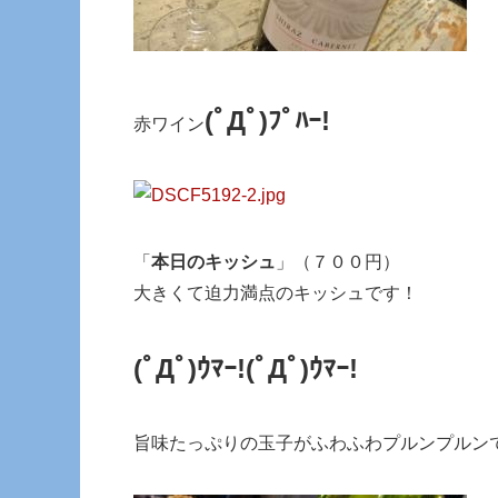
(ﾟДﾟ)ﾌﾟﾊｰ!
赤ワイン
「
本日のキッシュ
」（７００円）
大きくて迫力満点のキッシュです！
(ﾟДﾟ)ｳﾏｰ!
(ﾟДﾟ)ｳﾏｰ!
旨味たっぷりの玉子がふわふわプルンプルン