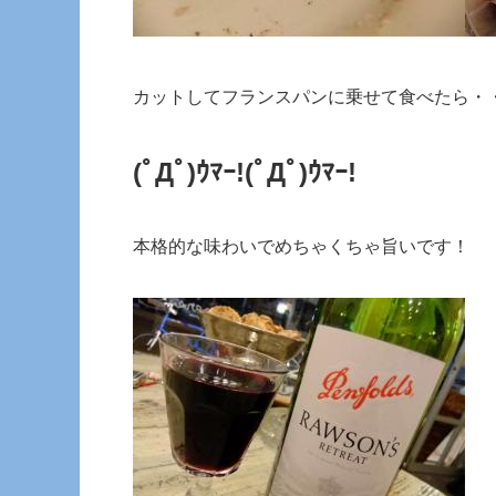
カットしてフランスパンに乗せて食べたら・
(ﾟДﾟ)ｳﾏｰ!
(ﾟДﾟ)ｳﾏｰ!
本格的な味わいでめちゃくちゃ旨いです！