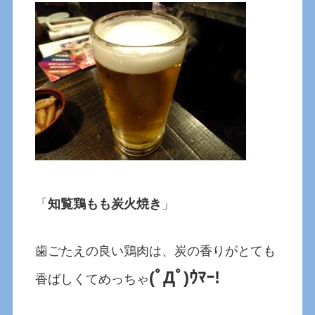
「
知覧鶏もも炭火焼き
」
歯ごたえの良い鶏肉は、炭の香りがとても
(ﾟДﾟ)ｳﾏｰ!
香ばしくてめっちゃ