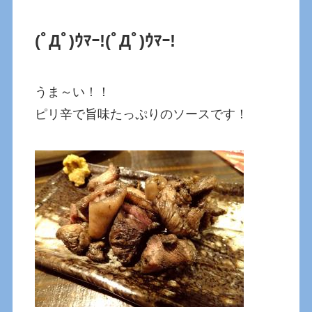
(ﾟДﾟ)ｳﾏｰ!
(ﾟДﾟ)ｳﾏｰ!
うま～い！！
ピリ辛で旨味たっぷりのソースです！