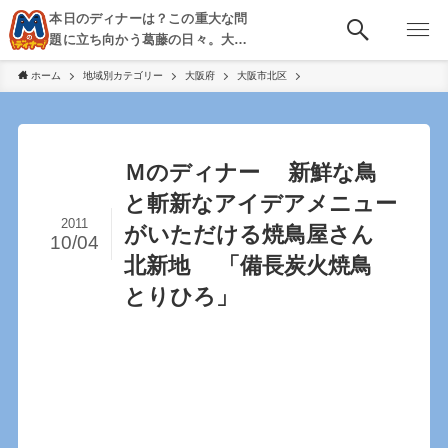
本日のディナーは？この重大な問
題に立ち向かう葛藤の日々。大
阪・京都・神戸を中心とした食べ
ホーム
地域別カテゴリー
大阪府
大阪市北区
歩き、飲み歩きを綴る。
Ｍのディナー 新鮮な鳥
と斬新なアイデアメニュー
2011
がいただける焼鳥屋さん
10/04
北新地 「備長炭火焼鳥
とりひろ」