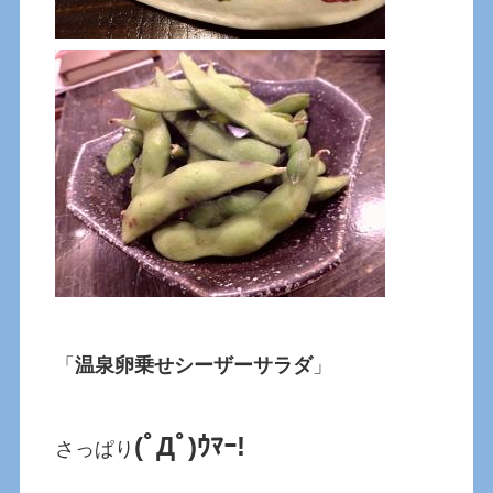
「
温泉卵乗せシーザーサラダ
」
(ﾟДﾟ)ｳﾏｰ!
さっぱり