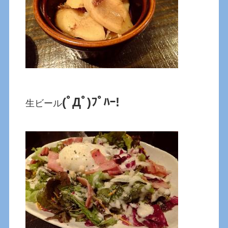
(ﾟДﾟ)ﾌﾟﾊｰ!
生ビール