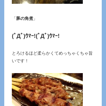
「
豚の角煮
」
(ﾟДﾟ)ｳﾏｰ!
(ﾟДﾟ)ｳﾏｰ!
とろけるほど柔らかくてめっちゃくちゃ旨
いです！