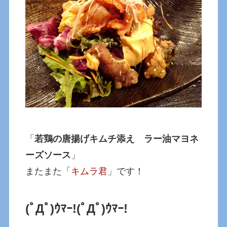
「
若鶏の唐揚げキムチ添え ラー油マヨネ
ーズソース
」
またまた「
キムラ君
」です！
(ﾟДﾟ)ｳﾏｰ!
(ﾟДﾟ)ｳﾏｰ!