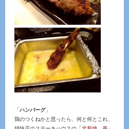
「
ハンバーグ
」
鶏のつくねかと思ったら、何と何とこれ、
姉妹店のステーキハウスの「
北新地 義
」