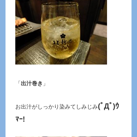
「
出汁巻き
」
(ﾟДﾟ)ｳ
お出汁がしっかり染みてしみじみ
ﾏｰ!