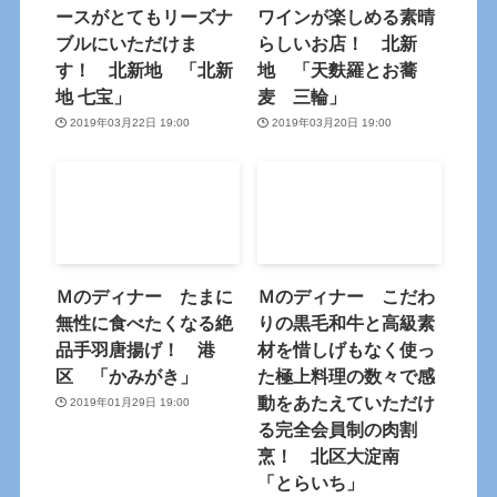
ースがとてもリーズナ
ワインが楽しめる素晴
ブルにいただけま
らしいお店！ 北新
す！ 北新地 「北新
地 「天麩羅とお蕎
地 七宝」
麦 三輪」
2019年03月22日 19:00
2019年03月20日 19:00
Ｍのディナー たまに
Ｍのディナー こだわ
無性に食べたくなる絶
りの黒毛和牛と高級素
品手羽唐揚げ！ 港
材を惜しげもなく使っ
区 「かみがき」
た極上料理の数々で感
動をあたえていただけ
2019年01月29日 19:00
る完全会員制の肉割
烹！ 北区大淀南
「とらいち」