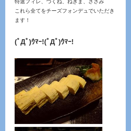
特選フィレ、つくね、ねぎま、ささみ
これら全てをチーズフォンデュでいただき
ます！
(ﾟДﾟ)ｳﾏｰ!
(ﾟДﾟ)ｳﾏｰ!