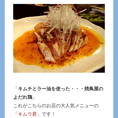
「
キムチとラー油を使った・・・焼鳥屋の
よだれ鶏
」
これがこちらのお店の大人気メニューの
「
キムラ君
」です！