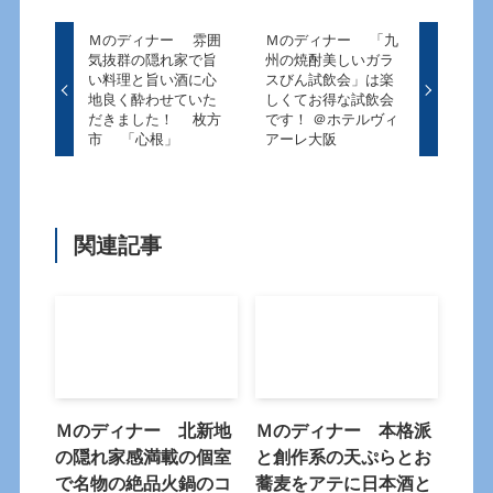
Ｍのディナー 雰囲
Ｍのディナー 「九
気抜群の隠れ家で旨
州の焼酎美しいガラ
い料理と旨い酒に心
スびん試飲会」は楽
地良く酔わせていた
しくてお得な試飲会
だきました！ 枚方
です！ ＠ホテルヴィ
市 「心根」
アーレ大阪
関連記事
Ｍのディナー 北新地
Ｍのディナー 本格派
の隠れ家感満載の個室
と創作系の天ぷらとお
で名物の絶品火鍋のコ
蕎麦をアテに日本酒と