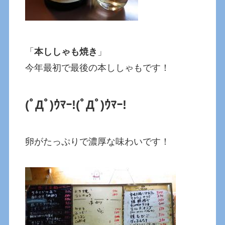
「
本ししゃも焼き
」
今年最初で最後の本ししゃもです！
(ﾟДﾟ)ｳﾏｰ!
(ﾟДﾟ)ｳﾏｰ!
卵がたっぷりで濃厚な味わいです！