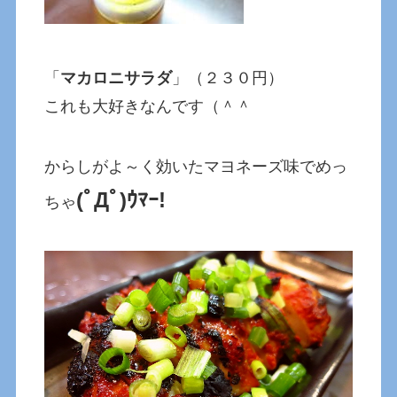
「
マカロニサラダ
」（２３０円）
これも大好きなんです（＾＾
からしがよ～く効いたマヨネーズ味でめっ
(ﾟДﾟ)ｳﾏｰ!
ちゃ