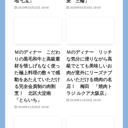
地 七宝」
麦 三輪」
2019年03月22日 19:00
2019年03月20日 19:00
Ｍのディナー こだわ
Ｍのディナー リッチ
りの黒毛和牛と高級素
な気分に浸りながら高
材を惜しげもなく使っ
級でとても美味しいお
た極上料理の数々で感
肉が意外にリーズナブ
動をあたえていただけ
ルいただける焼肉の名
る完全会員制の肉割
店！ 梅田 「焼肉ト
烹！ 北区大淀南
ラジ ルクア大阪店」
「とらいち」
2018年11月26日 19:00
2018年11月30日 18:00