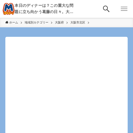
本日のディナーは？この重大な問
題に立ち向かう葛藤の日々。大
阪・京都・神戸を中心とした食べ
ホーム
地域別カテゴリー
大阪府
大阪市北区
歩き、飲み歩きを綴る。