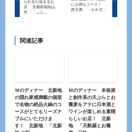
られる心温まるお
にお得なコース！
店 京都府福知山
西天満 「かわず」
市 「ふじ」
関連記事
Ｍのディナー 北新地
Ｍのディナー 本格派
の隠れ家感満載の個室
と創作系の天ぷらとお
で名物の絶品火鍋のコ
蕎麦をアテに日本酒と
ースがとてもリーズナ
ワインが楽しめる素晴
ブルにいただけま
らしいお店！ 北新
す！ 北新地 「北新
地 「天麩羅とお蕎