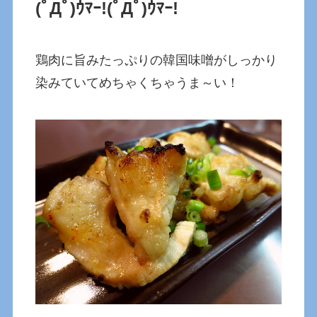
(ﾟДﾟ)ｳﾏｰ!
(ﾟДﾟ)ｳﾏｰ!
鶏肉に旨みたっぷりの韓国味噌がしっかり
染みていてめちゃくちゃうま～い！