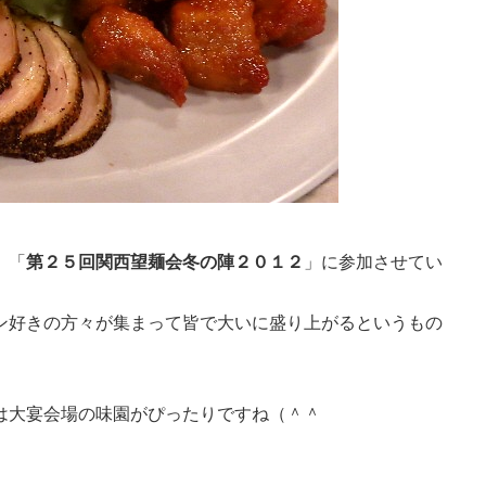
、「
第２５回関西望麺会冬の陣２０１２
」に参加させてい
ン好きの方々が集まって皆で大いに盛り上がるというもの
は大宴会場の味園がぴったりですね（＾＾