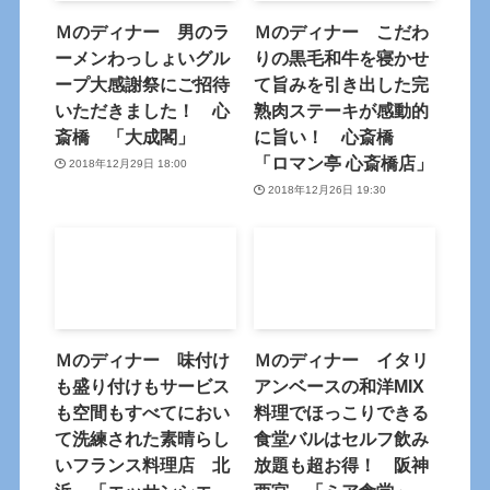
Ｍのディナー 男のラ
Ｍのディナー こだわ
ーメンわっしょいグル
りの黒毛和牛を寝かせ
ープ大感謝祭にご招待
て旨みを引き出した完
いただきました！ 心
熟肉ステーキが感動的
斎橋 「大成閣」
に旨い！ 心斎橋
「ロマン亭 心斎橋店」
2018年12月29日 18:00
2018年12月26日 19:30
Ｍのディナー 味付け
Ｍのディナー イタリ
も盛り付けもサービス
アンベースの和洋MIX
も空間もすべてにおい
料理でほっこりできる
て洗練された素晴らし
食堂バルはセルフ飲み
いフランス料理店 北
放題も超お得！ 阪神