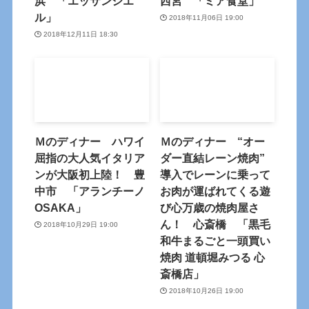
浜 「エッサンシエ
西宮 「ミア食堂」
ル」
2018年11月06日 19:00
2018年12月11日 18:30
Ｍのディナー ハワイ
Ｍのディナー “オー
屈指の大人気イタリア
ダー直結レーン焼肉”
ンが大阪初上陸！ 豊
導入でレーンに乗って
中市 「アランチーノ
お肉が運ばれてくる遊
OSAKA」
び心万歳の焼肉屋さ
ん！ 心斎橋 「黒毛
2018年10月29日 19:00
和牛まるごと一頭買い
焼肉 道頓堀みつる 心
斎橋店」
2018年10月26日 19:00