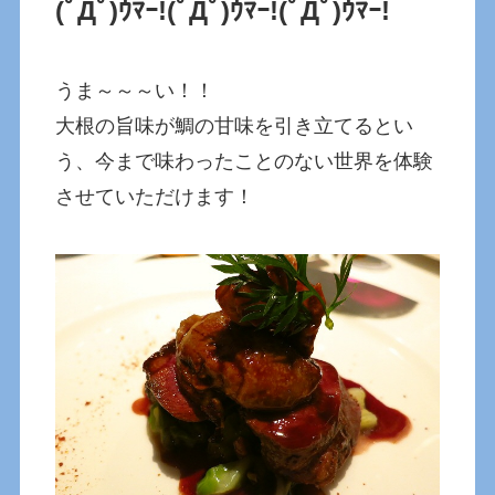
(ﾟДﾟ)ｳﾏｰ!
(ﾟДﾟ)ｳﾏｰ!
(ﾟДﾟ)ｳﾏｰ!
うま～～～い！！
大根の旨味が鯛の甘味を引き立てるとい
う、今まで味わったことのない世界を体験
させていただけます！