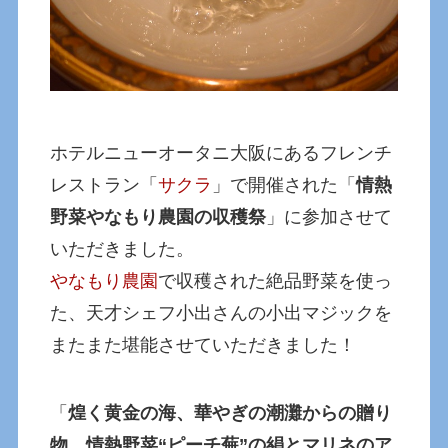
ホテルニューオータニ大阪にあるフレンチ
レストラン「
サクラ
」で開催された「
情熱
野菜やなもり農園の収穫祭
」に参加させて
いただきました。
やなもり農園
で収穫された絶品野菜を使っ
た、天才シェフ小出さんの小出マジックを
またまた堪能させていただきました！
「
煌く黄金の海、華やぎの潮灘からの贈り
物 情熱野菜“ピーチ蕪”の絹とマリネのア