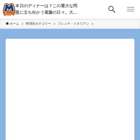
本日のディナーは？この重大な問
題に立ち向かう葛藤の日々。大
阪・京都・神戸を中心とした食べ
ホーム
料理別カテゴリー
フレンチ・イタリアン
歩き、飲み歩きを綴る。