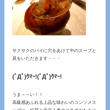
サクサクのパイに穴をあけて中のスープと
具をいただきます・・・
(ﾟДﾟ)ｳﾏｰ!
(ﾟДﾟ)ｳﾏｰ!
うま～～い！！
高級感あふれる上品な味わいのコンソメス