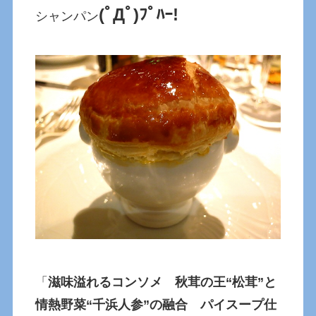
(ﾟДﾟ)ﾌﾟﾊｰ!
シャンパン
「
滋味溢れるコンソメ 秋茸の王“松茸”と
情熱野菜“千浜人参”の融合 パイスープ仕