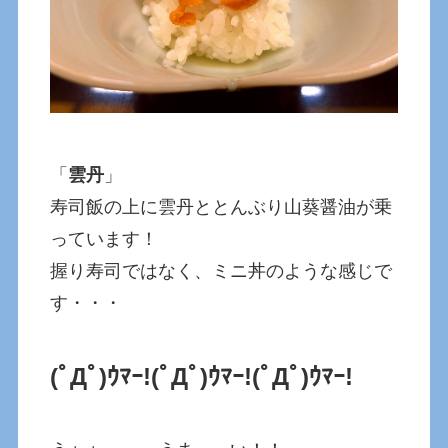
「
雲丹
」
寿司飯の上に雲丹ととんぶり山葵醤油が乗
っています！
握り寿司ではなく、ミニ丼のような感じで
す・・・
(ﾟДﾟ)ｳﾏｰ!
(ﾟДﾟ)ｳﾏｰ!
(ﾟДﾟ)ｳﾏｰ!