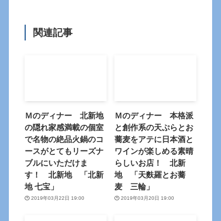
関連記事
Ｍのディナー 北新地
Ｍのディナー 本格派
の隠れ家感満載の個室
と創作系の天ぷらとお
で名物の絶品火鍋のコ
蕎麦をアテに日本酒と
ースがとてもリーズナ
ワインが楽しめる素晴
ブルにいただけま
らしいお店！ 北新
す！ 北新地 「北新
地 「天麩羅とお蕎
地 七宝」
麦 三輪」
2019年03月22日 19:00
2019年03月20日 19:00