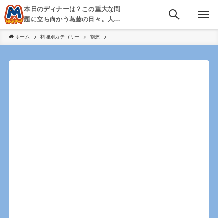
本日のディナーは？この重大な問
題に立ち向かう葛藤の日々。大
阪・京都・神戸を中心とした食べ
ホーム
料理別カテゴリー
割烹
歩き、飲み歩きを綴る。