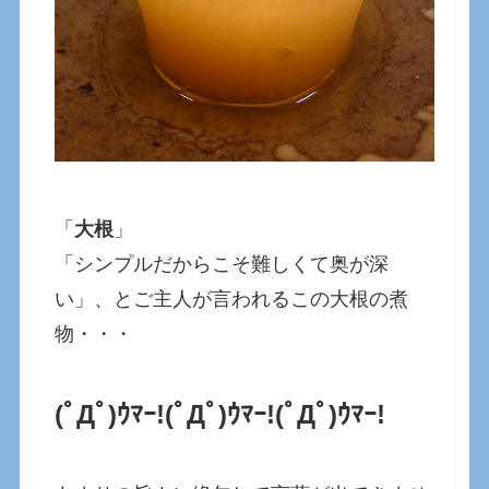
「
大根
」
「シンプルだからこそ難しくて奥が深
い」、とご主人が言われるこの大根の煮
物・・・
(ﾟДﾟ)ｳﾏｰ!
(ﾟДﾟ)ｳﾏｰ!
(ﾟДﾟ)ｳﾏｰ!