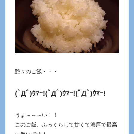
艶々のご飯・・・
(ﾟДﾟ)ｳﾏｰ!
(ﾟДﾟ)ｳﾏｰ!
(ﾟДﾟ)ｳﾏｰ!
うま～～～い！！
このご飯、ふっくらして甘くて濃厚で最高