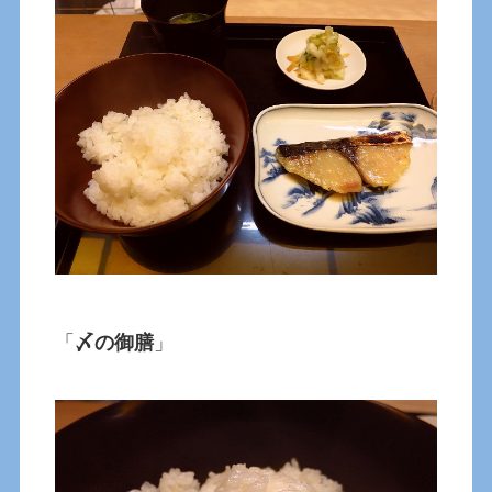
「
〆の御膳
」