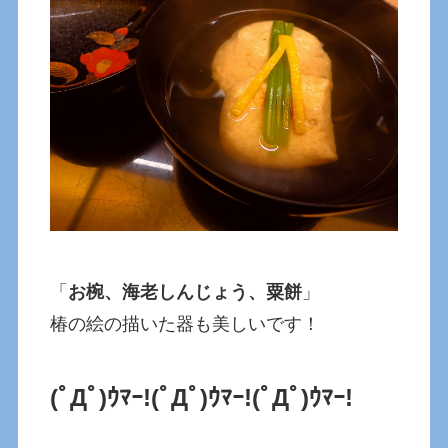
「
お椀、海老しんじょう、粟餅
」
椿の絵の描いた器も美しいです！
(ﾟДﾟ)ｳﾏｰ!
(ﾟДﾟ)ｳﾏｰ!
(ﾟДﾟ)ｳﾏｰ!