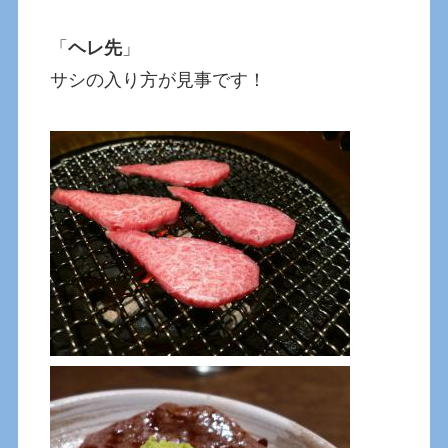
「
ヘレ先
」
サシの入り方が見事です！