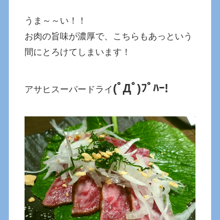
うま～～い！！
お肉の旨味が濃厚で、こちらもあっという
間にとろけてしまいます！
(ﾟДﾟ)ﾌﾟﾊｰ!
アサヒスーパードライ