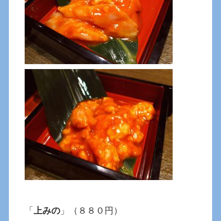
「
上みの
」（８８０円）