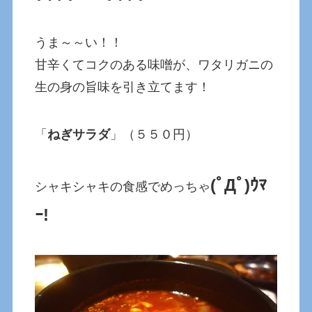
うま～～い！！
甘辛くてコクのある味噌が、ワタリガニの
生の身の旨味を引き立てます！
「
ねぎサラダ
」（５５０円）
(ﾟДﾟ)ｳﾏ
シャキシャキの食感でめっちゃ
ｰ!