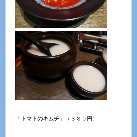
「
トマトのキムチ
」（３８０円）