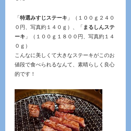
「
特選みすじステーキ
」（１００ｇ２４０
０円、写真約１４０ｇ）、「
まるしんステ
ーキ
」（１００ｇ１８００円、写真約１４
０ｇ）
こんなに美しくて大きなステーキがこのお
値段で食べられるなんて、素晴らしく良心
的です！