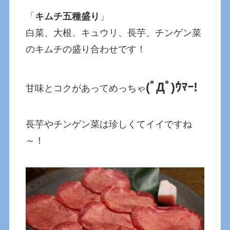
「
キムチ五種盛り
」
白菜、大根、キュウリ、長芋、チンゲン菜
のキムチの盛り合わせです！
(ﾟДﾟ)ｳﾏｰ!
甘味とコクがあってめっちゃ
長芋やチンゲン菜は珍しくてイイですね
～！