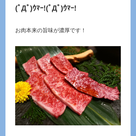
(ﾟДﾟ)ｳﾏｰ!
(ﾟДﾟ)ｳﾏｰ!
お肉本来の旨味が濃厚です！