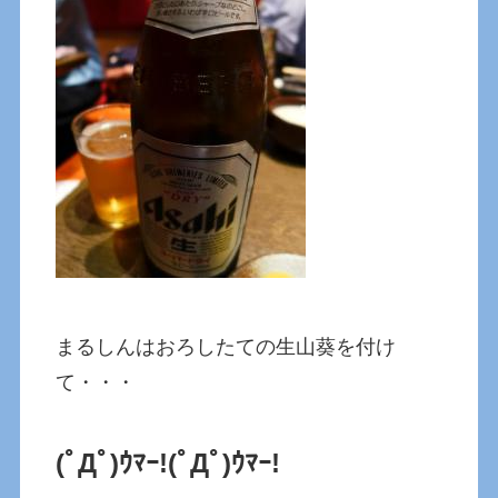
まるしんはおろしたての生山葵を付け
て・・・
(ﾟДﾟ)ｳﾏｰ!
(ﾟДﾟ)ｳﾏｰ!