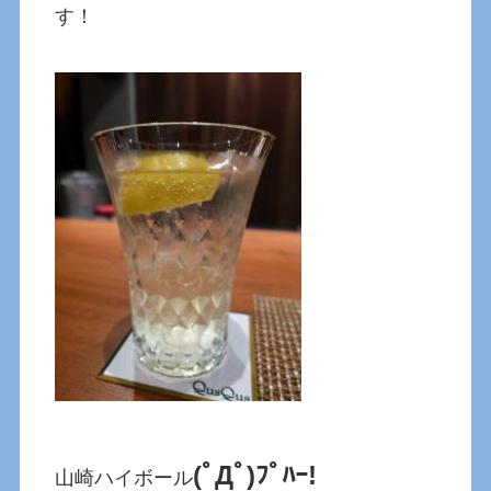
す！
(ﾟДﾟ)ﾌﾟﾊｰ!
山崎ハイボール