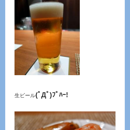
(ﾟДﾟ)ﾌﾟﾊｰ!
生ビール