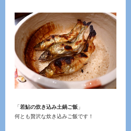
「
若鮎の炊き込み土鍋ご飯
」
何とも贅沢な炊き込みご飯です！