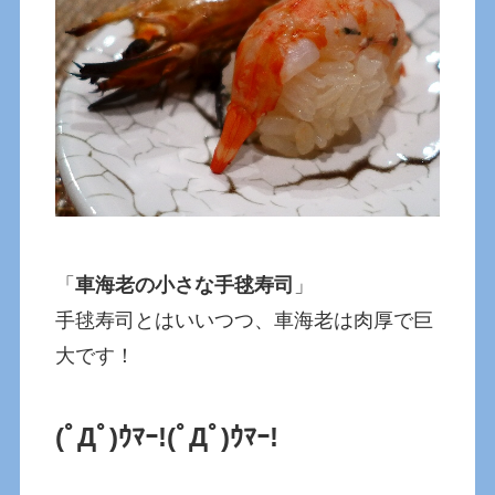
「
車海老の小さな手毬寿司
」
手毬寿司とはいいつつ、車海老は肉厚で巨
大です！
(ﾟДﾟ)ｳﾏｰ!
(ﾟДﾟ)ｳﾏｰ!