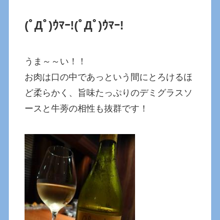
(ﾟДﾟ)ｳﾏｰ!
(ﾟДﾟ)ｳﾏｰ!
うま～～い！！
お肉は口の中であっという間にとろけるほ
ど柔らかく、旨味たっぷりのデミグラスソ
ースと牛蒡の相性も抜群です！