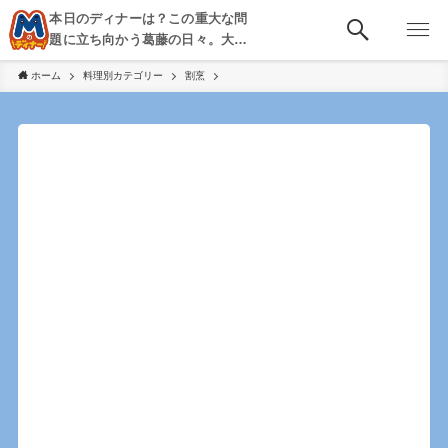
本日のディナーは？この重大な問
題に立ち向かう葛藤の日々。大
阪・京都・神戸を中心とした食べ
ホーム
料理別カテゴリー
割烹
歩き、飲み歩きを綴る。