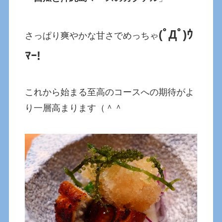
(ﾟДﾟ)ｳ
さっぱり爽やかな甘さでめっちゃ
ﾏｰ!
これから始まる至高のコースへの期待がよ
り一層高まります（＾＾