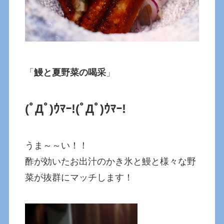
「
鰻と夏野菜の喝采
」
(ﾟДﾟ)ｳﾏｰ!
(ﾟДﾟ)ｳﾏｰ!
うま～～い！！
酢が効いたお出汁のかき氷と鰻と様々な野
菜が抜群にマッチします！