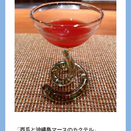
「
西瓜と沖縄島マースのカクテル
」