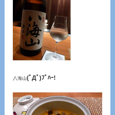
(ﾟДﾟ)ﾌﾟﾊｰ!
八海山