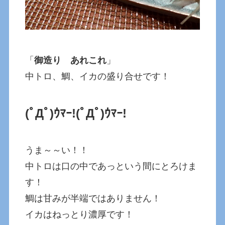
「
御造り あれこれ
」
中トロ、鯛、イカの盛り合せです！
(ﾟДﾟ)ｳﾏｰ!
(ﾟДﾟ)ｳﾏｰ!
うま～～い！！
中トロは口の中であっという間にとろけま
す！
鯛は甘みが半端ではありません！
イカはねっとり濃厚です！