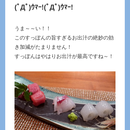
(ﾟДﾟ)ｳﾏｰ!
(ﾟДﾟ)ｳﾏｰ!
うま～～い！！
このすっぽんの旨すぎるお出汁の絶妙の効
き加減がたまりません！
すっぽんはやはりお出汁が最高ですね～！