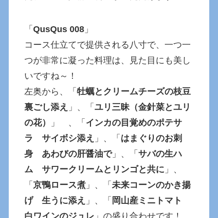
「
QusQus 008
」
コース仕立てで提供される八寸で、一つ一
つが非常に凝った料理は、見た目にも美し
いですね～！
左奥から、「
牡蠣とクリームチーズの枝豆
裏ごし添え
」、「
ユリ三昧（金針菜とユリ
の花）
」 、「
インカの目覚めのポテサ
ラ サイボシ添え
」、「
はまぐりのお刺
身 あわびの肝醤油で
」、「
サバの生ハ
ム サワークリームとリンゴと共に
」、
「
京鴨ロース煮
」、「
未来コーンのかき揚
げ 生うに添え
」、「
岡山産ミニトマト
白ワインのジュレ
」の盛り合わせです！