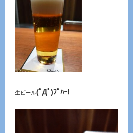
(ﾟДﾟ)ﾌﾟﾊｰ!
生ビール