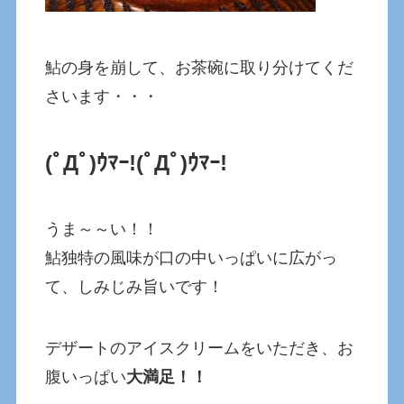
鮎の身を崩して、お茶碗に取り分けてくだ
さいます・・・
(ﾟДﾟ)ｳﾏｰ!
(ﾟДﾟ)ｳﾏｰ!
うま～～い！！
鮎独特の風味が口の中いっぱいに広がっ
て、しみじみ旨いです！
デザートのアイスクリームをいただき、お
腹いっぱい
大満足！！