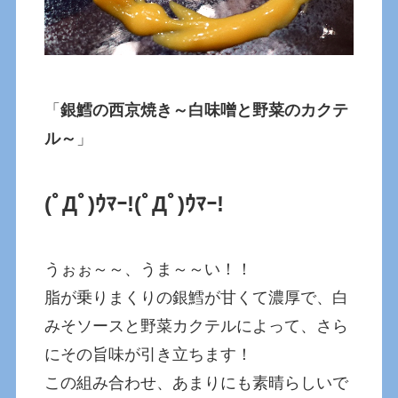
「
銀鱈の西京焼き～白味噌と野菜のカクテ
ル～
」
(ﾟДﾟ)ｳﾏｰ!
(ﾟДﾟ)ｳﾏｰ!
うぉぉ～～、うま～～い！！
脂が乗りまくりの銀鱈が甘くて濃厚で、白
みそソースと野菜カクテルによって、さら
にその旨味が引き立ちます！
この組み合わせ、あまりにも素晴らしいで