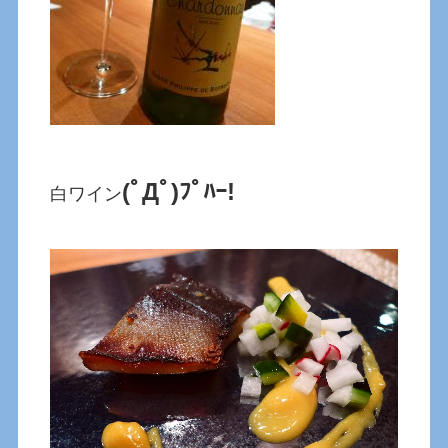
(ﾟДﾟ)ﾌﾟﾊｰ!
白ワイン