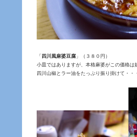
「
四川風麻婆豆腐
」（３８０円）
小皿ではありますが、本格麻婆がこの価格は
四川山椒とラー油をたっぷり振り掛けて・・