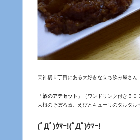
天神橋５丁目にある大好きな立ち飲み屋さん
「
酒のアテセット
」（ワンドリンク付き５０
大根のそぼろ煮、えびとキューリのタルタル
(ﾟДﾟ)ｳﾏｰ!
(ﾟДﾟ)ｳﾏｰ!