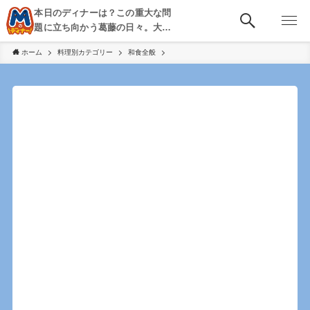
本日のディナーは？この重大な問
題に立ち向かう葛藤の日々。大
阪・京都・神戸を中心とした食べ
ホーム
料理別カテゴリー
和食全般
歩き、飲み歩きを綴る。