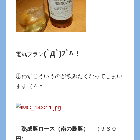
(ﾟДﾟ)ﾌﾟﾊｰ!
電気ブラン
思わずこういうのが飲みたくなってしまい
ます（＾＾
「
熟成豚ロース（南の島豚）
」（９８０
円）