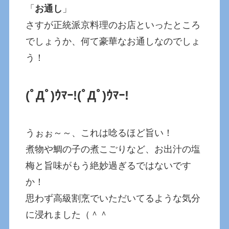
「
お通し
」
さすが正統派京料理のお店といったところ
でしょうか、何て豪華なお通しなのでしょ
う！
(ﾟДﾟ)ｳﾏｰ!
(ﾟДﾟ)ｳﾏｰ!
うぉぉ～～、これは唸るほど旨い！
煮物や鯛の子の煮こごりなど、お出汁の塩
梅と旨味がもう絶妙過ぎるではないです
か！
思わず高級割烹でいただいてるような気分
に浸れました（＾＾