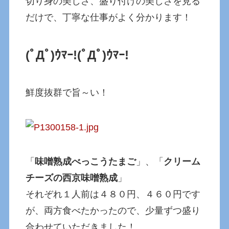
切り身の美しさ、盛り付けの美しさを見る
だけで、丁寧な仕事がよく分かります！
(ﾟДﾟ)ｳﾏｰ!
(ﾟДﾟ)ｳﾏｰ!
鮮度抜群で旨～い！
「
味噌熟成べっこうたまご
」、「
クリーム
チーズの西京味噌熟成
」
それぞれ１人前は４８０円、４６０円です
が、両方食べたかったので、少量ずつ盛り
合わせていただきました！