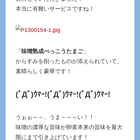
本当に有難いサービスですね！
「
味噌熟成べっこうたまご
」
からすみを削ったものが添えられていて、
素晴らしく豪華です！
(ﾟДﾟ)ｳﾏｰ!
(ﾟДﾟ)ｳﾏｰ!
(ﾟДﾟ)ｳﾏｰ!
うぉぉ～～、うま～～～い！！
味噌の濃厚な旨味が卵黄本来の旨味を最大
限にまで引き上げています！