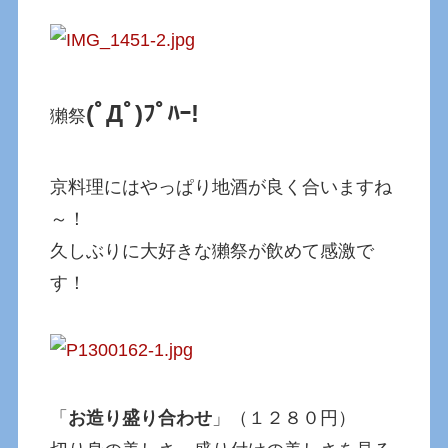
(ﾟДﾟ)ﾌﾟﾊｰ!
獺祭
京料理にはやっぱり地酒が良く合いますね
～！
久しぶりに大好きな獺祭が飲めて感激で
す！
「
お造り盛り合わせ
」（１２８０円）