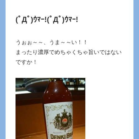
(ﾟДﾟ)ｳﾏｰ!
(ﾟДﾟ)ｳﾏｰ!
うぉぉ～～、うま～～い！！
まったり濃厚でめちゃくちゃ旨いではない
ですか！