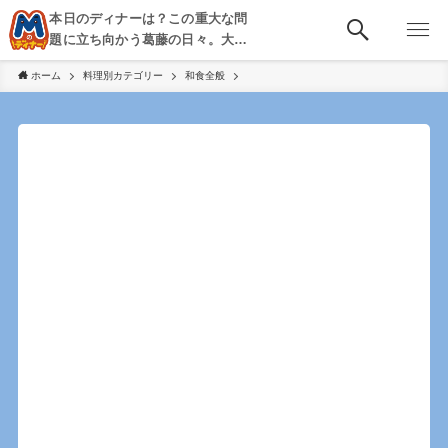
本日のディナーは？この重大な問
題に立ち向かう葛藤の日々。大
阪・京都・神戸を中心とした食べ
ホーム
料理別カテゴリー
和食全般
歩き、飲み歩きを綴る。