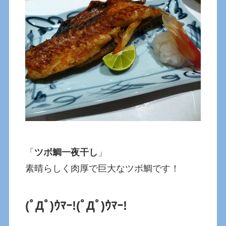
「
ツボ鯛一夜干し
」
素晴らしく肉厚で巨大なツボ鯛です！
(ﾟДﾟ)ｳﾏｰ!
(ﾟДﾟ)ｳﾏｰ!