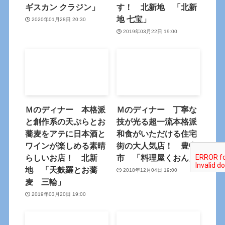
ギスカン クラジン」
す！ 北新地 「北新
地 七宝」
2020年01月28日 20:30
2019年03月22日 19:00
Ｍのディナー 本格派
Ｍのディナー 丁寧な
と創作系の天ぷらとお
技が光る超一流本格派
蕎麦をアテに日本酒と
和食がいただける住宅
ワインが楽しめる素晴
街の大人気店！ 豊中
らしいお店！ 北新
市 「料理屋くおん」
地 「天麩羅とお蕎
2018年12月04日 19:00
麦 三輪」
2019年03月20日 19:00