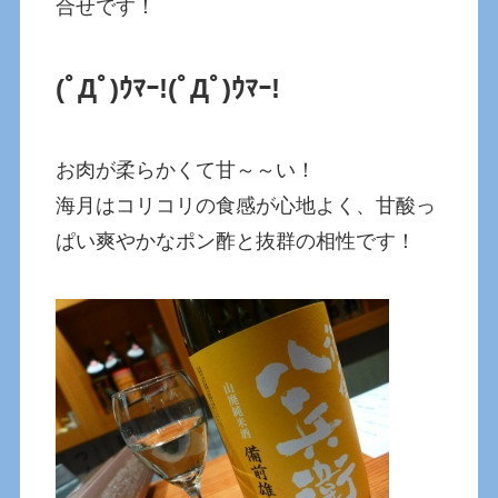
合せです！
(ﾟДﾟ)ｳﾏｰ!
(ﾟДﾟ)ｳﾏｰ!
お肉が柔らかくて甘～～い！
海月はコリコリの食感が心地よく、甘酸っ
ぱい爽やかなポン酢と抜群の相性です！