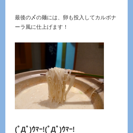
最後の〆の麺には、卵も投入してカルボナ
ーラ風に仕上げます！
(ﾟДﾟ)ｳﾏｰ!
(ﾟДﾟ)ｳﾏｰ!