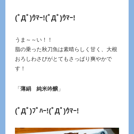
(ﾟДﾟ)ｳﾏｰ!
(ﾟДﾟ)ｳﾏｰ!
うま～～い！！
脂の乗った秋刀魚は素晴らしく甘く、大根
おろしわさびがとてもさっぱり爽やかで
す！
「
薄絹 純米吟醸
」
(ﾟДﾟ)ﾌﾟﾊｰ!
(ﾟДﾟ)ｳﾏｰ!